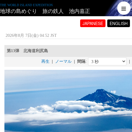
THE WORLD ISLAND EXPEDITION
地球の島めぐり 旅の鉄人 池内嘉正
JAPANESE
ENGLISH
2026年8月 7日(金) 04:52 JST
第13弾 北海道利尻島
再生
|
ノーマル
| 間隔:
|