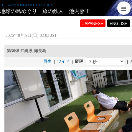
THE WORLD ISLAND EXPEDITION
地球の島めぐり 旅の鉄人 池内嘉正
JAPANESE
ENGLISH
2026年8月 9日(日) 02:03 JST
第36弾 沖縄県 瀬長島
再生
|
ワイド
| 間隔:
| 