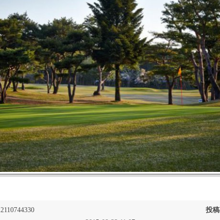
2110744330
投稿