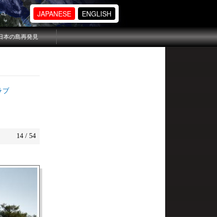
JAPANESE
ENGLISH
日本の島再発見
ラブ
14 / 54