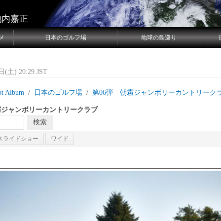
池内嘉正
メ
日本のゴルフ場
地球の島巡り
(土) 20:29 JST
ot Album
日本のゴルフ場
第06弾 朝霧ジャンボリーカントリーク
霧ジャンボリーカントリークラブ
スライドショー
ワイド