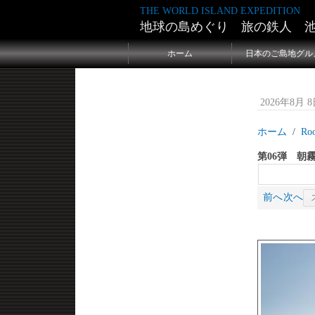
THE WORLD ISLAND EXPEDITION
地球の島めぐり 旅の鉄人 
ホーム
日本のご島地グル
2026年8月 8日
ホーム
Ro
第06弾 朝
前へ
次へ