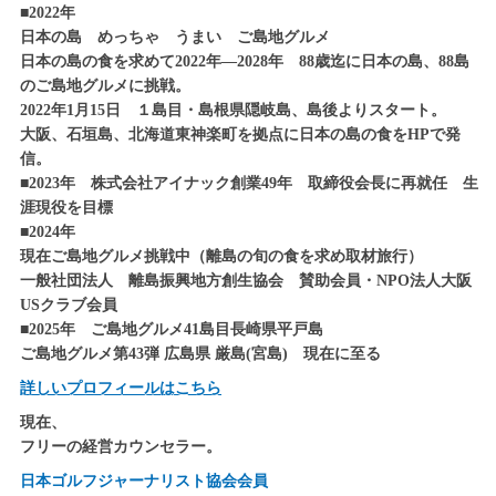
■2022年
日本の島 めっちゃ うまい ご島地グルメ
日本の島の食を求めて2022年―2028年 88歳迄に日本の島、88島
のご島地グルメに挑戦。
2022年1月15日 １島目・島根県隠岐島、島後よりスタート。
大阪、石垣島、北海道東神楽町を拠点に日本の島の食をHPで発
信。
■2023年 株式会社アイナック創業49年 取締役会長に再就任 生
涯現役を目標
■2024年
現在ご島地グルメ挑戦中（離島の旬の食を求め取材旅行）
一般社団法人 離島振興地方創生協会 賛助会員・NPO法人大阪
USクラブ会員
■2025年 ご島地グルメ41島目長崎県平戸島
ご島地グルメ第43弾 広島県 厳島(宮島) 現在に至る
詳しいプロフィールはこちら
現在、
フリーの経営カウンセラー。
日本ゴルフジャーナリスト協会会員