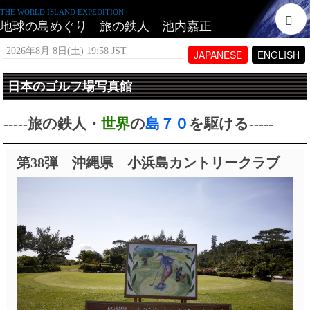
THE WORLD ISLAND EXPEDITION
地球の島めぐり 旅の鉄人 池内嘉正
2026年8月 8日(土) 19:58 JST
JAPANESE
ENGLISH
日本のゴルフ場写真館
-----旅の鉄人・
世界
の
島７０
を駆ける-----
第38弾 沖縄県 小浜島カントリークラブ