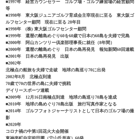
■1997年 経営カウンセラー ゴルフ場・ゴルフ練習場の経営顧問
等
■1998年 東大阪ジュニアゴルフ育成会主宰現在に至る 東大阪ゴ
ルフセンター顧問 現在に至る 28年目
■1998年 (株) 東大阪ゴルフセンター顧問
■1999年 還暦の離島めぐり60を60歳で日本の60島を夫婦で完島
■2000年 阿山カンツリー倶楽部理事長に就任（8年間）
■2000年 還暦の離島めぐり 日本の島再発見 報知新聞60回連載
■2001年 日本の島再発見 出版
■2002年
北極点の船旅を夫婦で走破 地球の島巡り70に出発
2002年8月 北極点到達
70歳で70の世界の島に夫婦で挑戦
デイリースポーツ連載
■2009年 12月16日南極点到達 地球の島巡り70島を達成
■2010年 地球の島めぐり70島出版 旅行写真作家となる
■2014年 ゴルフフォトジャーナリストとして日本のゴルフ場の撮
影
■2020年
コロナ禍の中第1回花火大会開催
東神楽町自宅前田圃（穴山氏所有）60発