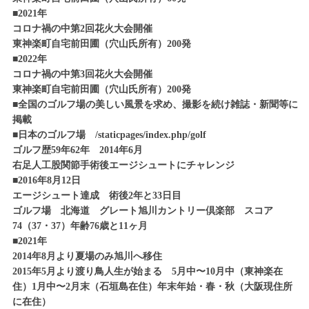
■2021年
コロナ禍の中第2回花火大会開催
東神楽町自宅前田圃（穴山氏所有）200発
■2022年
コロナ禍の中第3回花火大会開催
東神楽町自宅前田圃（穴山氏所有）200発
■全国のゴルフ場の美しい風景を求め、撮影を続け雑誌・新聞等に
掲載
■日本のゴルフ場 /staticpages/index.php/golf
ゴルフ歴59年62年 2014年6月
右足人工股関節手術後エージシュートにチャレンジ
■2016年8月12日
エージシュート達成 術後2年と33日目
ゴルフ場 北海道 グレート旭川カントリー倶楽部 スコア
74（37・37）年齢76歳と11ヶ月
■2021年
2014年8月より夏場のみ旭川へ移住
2015年5月より渡り鳥人生が始まる 5月中〜10月中（東神楽在
住）1月中〜2月末（石垣島在住）年末年始・春・秋（大阪現住所
に在住）