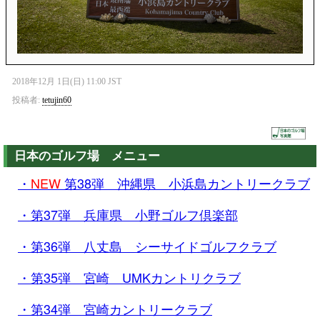
2018年12月 1日(日) 11:00 JST
投稿者:
tetujin60
日本のゴルフ場 メニュー
・
NEW
第38弾 沖縄県 小浜島カントリークラブ
・第37弾 兵庫県 小野ゴルフ倶楽部
・第36弾 八丈島 シーサイドゴルフクラブ
・第35弾 宮崎 UMKカントリクラブ
・第34弾 宮崎カントリークラブ