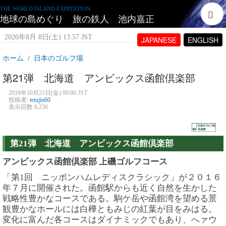
THE WORLD ISLAND EXPEDITION
地球の島めぐり 旅の鉄人 池内嘉正
2026年8月 8日(土) 13:57 JST
JAPANESE
ENGLISH
ホーム
日本のゴルフ場
第21弾 北海道 アンビックス函館倶楽部
2016年10月21日(金) 09:00 JST
投稿者:
tetujin60
表示回数 6,236
第21弾 北海道 アンビックス函館倶楽部
アンビックス函館倶楽部 上磯ゴルフコース
「第1回 ニッポンハムレディスクラシック」が２０１６
年７月に開催された。函館駅からも近く自然を生かした
戦略性豊かなコースである。駒ケ岳や函館湾を望める景
観豊かなホールには白樺ともみじの紅葉が目をみはる。
変化に富んだ各コースはダイナミックでもあり、へァウ