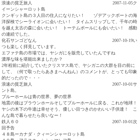
浪速の貧乏旅人
2007-11-05
ク
イーンシャーロット島
クンギット島の３人目の住人になりたい！ ゾデアックボートの海
洋探検でシーライオンに会いたい！ タイムスリップして、千年の時
を越え太古の森に会いたい！ トーテムポールにも会いたい！ 感動
の連続でした。
化石サンゴどなん
2007-10-19
い
つも楽しく拝見しています。
エファテ島の市場では、ヤシガにを販売していたんですね
濃厚な味を堪能出来ましたか？
2年程前に紹介していたクリスマス島で、ヤシガニの大群を目の前に
して、（何で取ったらあきまへんねん）のコメントが、とっても印象
的だったので・・・
浪速の貧乏旅人
2007-10-01
サ
ント島。
ブルーホールは青の世界、夢の世界
地震の後はブラウンホールそしてブルーホールに戻る、これが地球！
ヤシの木下の牛達は幸せそう、優しい目つきのかわいい子供達！ こ
んな島で暮らせたら良いなー！
鉄人６０
2007-10-01
次
回予告
４８島ーカナダ・クィーンシャーロット島