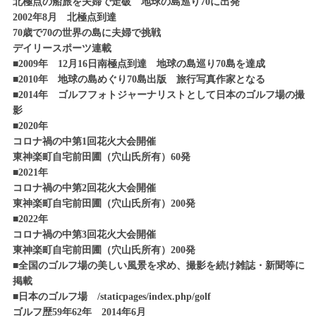
北極点の船旅を夫婦で走破 地球の島巡り70に出発
2002年8月 北極点到達
70歳で70の世界の島に夫婦で挑戦
デイリースポーツ連載
■2009年 12月16日南極点到達 地球の島巡り70島を達成
■2010年 地球の島めぐり70島出版 旅行写真作家となる
■2014年 ゴルフフォトジャーナリストとして日本のゴルフ場の撮
影
■2020年
コロナ禍の中第1回花火大会開催
東神楽町自宅前田圃（穴山氏所有）60発
■2021年
コロナ禍の中第2回花火大会開催
東神楽町自宅前田圃（穴山氏所有）200発
■2022年
コロナ禍の中第3回花火大会開催
東神楽町自宅前田圃（穴山氏所有）200発
■全国のゴルフ場の美しい風景を求め、撮影を続け雑誌・新聞等に
掲載
■日本のゴルフ場 /staticpages/index.php/golf
ゴルフ歴59年62年 2014年6月