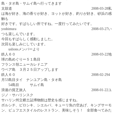
島・タオ島・サムイ島へ行ってきます
太鼓道
2008-03-28
私
は海が好き、海の香りが好き、ヨットが好き、釣りが好き、砂浜の感
触も
好きです。すばらしい所ですね。一度行ってみたいです。
yoshimura
2008-03-27
い
つも楽しんでいます。
今回もすばらしく感動しました。
次回も楽しみにしています。
uslionsメンバーより
鉄人６０
2008-03-22
地
球の島めぐりー５１島目
フランス領ニューカレドニア
ウベア島 ３月２５日アップします
鉄人６０
2008-02-29
4
月53島目タイ ナンユアン島・タオ島
54島目 サムイ島
浪速の貧乏旅人
2008-01-22
ユ
ジノ・サハリンスク
サハリン州立郷土誌博物館は歴史を感じますね。
ボルシチ、ピロシキ、シエルパ、キューリ魚の空あげ、キングサーモ
ン、ビュフエスタイルのレストラン、美味しそう！ 全部食べてみた