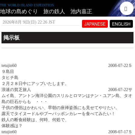
THE WORLD ISLAND EXPEDITION
地球の島めぐり 旅の鉄人 池内嘉正
2026年8月 9日(日) 22:26 JST
JAPANESE
ENGLISH
掲示板
現在書き込みを一時制限しております。
これまでの書き込み
（直近30件まで）
tetujin60
2008-07-22
５
９島目
タヒチ島
２月２８日中にアップいたします。
浪速の貧乏旅人
2008-07-22
サ
ムイ島、アントン海洋公園のスリルとロマンはナン・ユアン島、タオ
島の巨石からも ・・・
子供の僧侶はかわいい、早朝の座禅姿孫にも見せてやりたい。
露天でタイヌードルやプーパッポンカレーを食べてみたい！
鉄人の断食経験は、何時、何処で、
体験感は？
tetujin60
2008-07-17
５