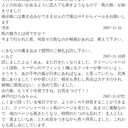
人との出会いがあるように恋人でも探すようなもので「島の旅」が始
まりました
掲示板には書き込みができませんので後はＨＰからメールをお願いし
ます
浄水
2007-11-16
島の魅力とは何ですか？
今まで行かれた島、何故その島なのか根拠があれば、教えて下さい。
いきなりの書き込みで質問のご無礼お許し下さい。
いもと
2007-11-10
拝
読しましたよぉ！あぁ、また行きたくなりました、クイーンシャーロ
ット諸島。スーザンのマフィンとく欄ぶるクッキーが食べたいよぅ。
そうそう、あの千年の森が日本にあればなぁ、と思っていたら、北海
道にありました！やや若いけど、植生も苔むし具合はカナダのそれ。
植物に国境はない、と改めて思いました。
次の旅、もうすぐ出発ですね。お気をつけて！！
神戸のひろみちゃん
2007-11-07
忙
しく走り回っている毎日ですが、ようやくＨＰ拝見することができま
した。クィーンシャーロット島のページを見たら、あまりに素敵なの
で、他のページも覗きたくなり、時間のたつのも忘れて、主人と2人
で「羨ましいなあ」とため息をつきながら色々拝見しました。これか
らも楽しみにしています。