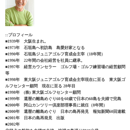
::プロフィール
■1939年 大阪生まれ。
■1973年 石垣島へ初訪島 島愛好家となる
■1990年 石垣島ジュニアゴルフ育成会主宰（18年間）
■1996年 22年間の会社経営を社員に継承。
■1997年 経営カウンセラー ゴルフ場・ゴルフ練習場の経営顧問
等
■1998年 東大阪ジュニアゴルフ育成会主宰現在に至る 東大阪ゴ
ルフセンター顧問 現在に至る 28年目
■1998年 (株) 東大阪ゴルフセンター顧問
■1999年 還暦の離島めぐり60を60歳で日本の60島を夫婦で完島
■2000年 阿山カンツリー倶楽部理事長に就任（8年間）
■2000年 還暦の離島めぐり 日本の島再発見 報知新聞60回連載
■2001年 日本の島再発見 出版
■2002年