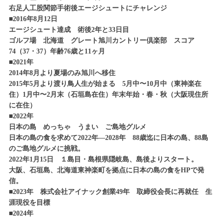
右足人工股関節手術後エージシュートにチャレンジ
■2016年8月12日
エージシュート達成 術後2年と33日目
ゴルフ場 北海道 グレート旭川カントリー倶楽部 スコア
74（37・37）年齢76歳と11ヶ月
■2021年
2014年8月より夏場のみ旭川へ移住
2015年5月より渡り鳥人生が始まる 5月中〜10月中（東神楽在
住）1月中〜2月末（石垣島在住）年末年始・春・秋（大阪現住所
に在住）
■2022年
日本の島 めっちゃ うまい ご島地グルメ
日本の島の食を求めて2022年―2028年 88歳迄に日本の島、88島
のご島地グルメに挑戦。
2022年1月15日 １島目・島根県隠岐島、島後よりスタート。
大阪、石垣島、北海道東神楽町を拠点に日本の島の食をHPで発
信。
■2023年 株式会社アイナック創業49年 取締役会長に再就任 生
涯現役を目標
■2024年