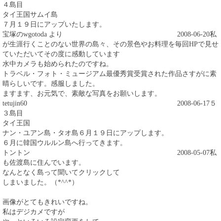
４島目
タイ王国サムイ島
７月１９日にアップいたします。
宝塚のwgotoda より
2008-06-20
私
が生涯行くことのない世界の島々、その景色やお料理を毎回HPで見せ
ていただいてその度に感動しています
水中カメラも始められたのですね。
トラベル・フォト・ミュージアム最優秀賞受賞された作品さすがに素
晴らしいです。感服しました。
ますます、お元気で、素敵な写真をお願いします。
tetujin60
2008-06-17
５
３島目
タイ王国
ナン・ユアン島・タオ島６月１９日にアップします。
６月に韓国ウルルン島へ行ってきます。
トントン
2008-05-07
私
も佐渡島に住んでいます。
なんとなく島って聞いてクリックして
しまいました。（*^^*）
画像がとてもきれいですね。
私はデジカメですが