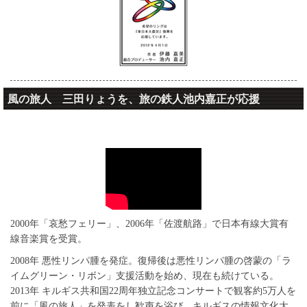
風の旅人 三田りょうを、旅の鉄人池内嘉正が応援
風の旅人 三田りょう
2000年「哀愁フェリー」、2006年「佐渡航路」で日本有線大賞有
線音楽賞を受賞。
2008年 悪性リンパ腫を発症。復帰後は悪性リンパ腫の啓蒙の「ラ
イムグリーン・リボン」支援活動を始め、現在も続けている。
2013年 キルギス共和国22周年独立記念コンサートで観客約5万人を
前に「風の旅人」を発表をし歓声を浴び、キルギスの情報文化大