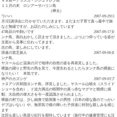
４９島ーアラスカ・シシュマレフ島
１１月の末 ロシアーサハリン島
（樺太）
ワハハ
2007-09-29
11
月3日講演会に行かせていただきます。まだまだ子育て真っ最中で旅
など無縁ですが、お話たのしみにしています
47島目の牛飼いです
2007-09-17
タ
ンナ島、面白おかしく読ませて頂きました。ぶつぶつ仰っている姿が
文面から見事に伝わってきます。
次の島、楽しみにしています。
浪速の貧乏旅人
2007-09-06
タ
ンナ島、
ヤスール山と温泉の川で地球の自然の姿を再発見しました。
裸族の踊りと野生の馬を見て、今度生れるとしたらタンナ島の裸族に
なりたい！ 本気です。
神戸のカズシゲ
2007-09-03
ブ
ァヌアツ共和国タンナ島、拝見しました。ヤスール山噴火（スライド
ショーを含め）、ド迫力満点の暗闇中の真っ赤なマグマと噴煙に感
動、大自然の偉大さを今一度認識させられました。
裸族の村では、少し細身で筋骨隆々の男性（日本の様な腹のでっかい
デブはいない）や、無邪気で瞳の輝いた子供達に特別な親しみを感じ
ます
次回も楽しい島巡り紀行を期待しています（旅行中の健康管理にも注