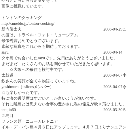
やっといろいろ設定変更をして
画像に挑戦しています。
トントンのクッキング
http://ameblo.jp/tonton-cooking/
新内勝太夫
2008-04-29
こ
の度は、トラベル・フォト・ミュージアム
最優秀賞おめでとうございます。
素敵な写真をこれからも期待しております。
sayu
2008-04-14
タオ島でお会いしたsayuです。先日はありがとうございました。
まだまだ たくさんのお話を聞かせていただきたく思います。
☆大阪への移住も検討中です。
太鼓道
2008-04-07
小
鉄さんの笑顔が全てを物語っていますね。
yoshimura（uslionsメンバー）
2008-04-07
今
回も楽しかったです。
特に海の透明度はすごいとしか言いようが無いです。
それに離島とは思えない食事の豊かさに私の偏見が吹き飛びました。
tetujin60
2008-03-30
５
２島目
フランス領 ニューカレドニア
イル・デ・パン島４月６日にアップします。４月７日よりナンユアン