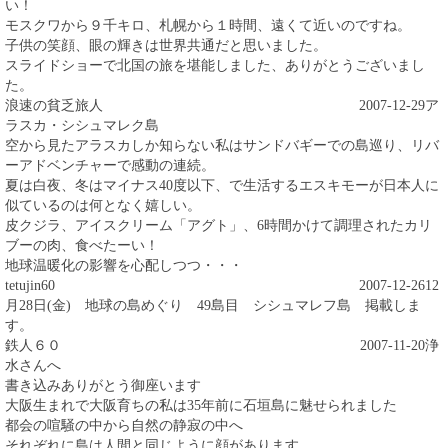
い！
モスクワから９千キロ、札幌から１時間、遠くて近いのですね。
子供の笑顔、眼の輝きは世界共通だと思いました。
スライドショーで北国の旅を堪能しました、ありがとうございまし
た。
浪速の貧乏旅人
2007-12-29
ア
ラスカ・シシュマレク島
空から見たアラスカしか知らない私はサンドバギーでの島巡り、リバ
ーアドベンチャーで感動の連続。
夏は白夜、冬はマイナス40度以下、で生活するエスキモーが日本人に
似ているのは何となく嬉しい。
皮クジラ、アイスクリーム「アグト」、6時間かけて調理されたカリ
ブーの肉、食べたーい！
地球温暖化の影響を心配しつつ・・・
tetujin60
2007-12-26
12
月28日(金) 地球の島めぐり 49島目 シシュマレフ島 掲載しま
す。
鉄人６０
2007-11-20
浄
水さんへ
書き込みありがとう御座います
大阪生まれで大阪育ちの私は35年前に石垣島に魅せられました
都会の喧騒の中から自然の静寂の中へ
それぞれに島は人間と同じように顔があります