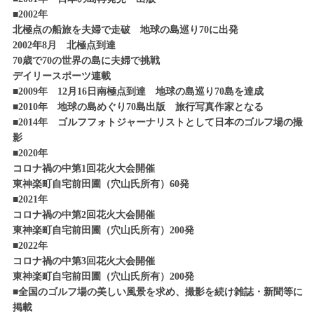
■2002年
北極点の船旅を夫婦で走破 地球の島巡り70に出発
2002年8月 北極点到達
70歳で70の世界の島に夫婦で挑戦
デイリースポーツ連載
■2009年 12月16日南極点到達 地球の島巡り70島を達成
■2010年 地球の島めぐり70島出版 旅行写真作家となる
■2014年 ゴルフフォトジャーナリストとして日本のゴルフ場の撮
影
■2020年
コロナ禍の中第1回花火大会開催
東神楽町自宅前田圃（穴山氏所有）60発
■2021年
コロナ禍の中第2回花火大会開催
東神楽町自宅前田圃（穴山氏所有）200発
■2022年
コロナ禍の中第3回花火大会開催
東神楽町自宅前田圃（穴山氏所有）200発
■全国のゴルフ場の美しい風景を求め、撮影を続け雑誌・新聞等に
掲載