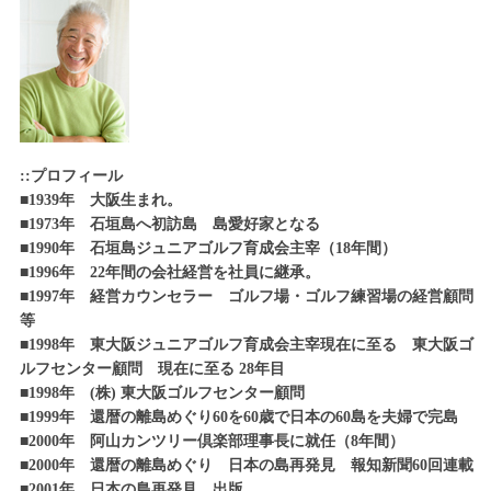
::プロフィール
■1939年 大阪生まれ。
■1973年 石垣島へ初訪島 島愛好家となる
■1990年 石垣島ジュニアゴルフ育成会主宰（18年間）
■1996年 22年間の会社経営を社員に継承。
■1997年 経営カウンセラー ゴルフ場・ゴルフ練習場の経営顧問
等
■1998年 東大阪ジュニアゴルフ育成会主宰現在に至る 東大阪ゴ
ルフセンター顧問 現在に至る 28年目
■1998年 (株) 東大阪ゴルフセンター顧問
■1999年 還暦の離島めぐり60を60歳で日本の60島を夫婦で完島
■2000年 阿山カンツリー倶楽部理事長に就任（8年間）
■2000年 還暦の離島めぐり 日本の島再発見 報知新聞60回連載
■2001年 日本の島再発見 出版