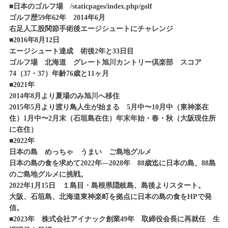
■日本のゴルフ場 /staticpages/index.php/golf
ゴルフ歴59年62年 2014年6月
右足人工股関節手術後エージシュートにチャレンジ
■2016年8月12日
エージシュート達成 術後2年と33日目
ゴルフ場 北海道 グレート旭川カントリー倶楽部 スコア
74（37・37）年齢76歳と11ヶ月
■2021年
2014年8月より夏場のみ旭川へ移住
2015年5月より渡り鳥人生が始まる 5月中〜10月中（東神楽在
住）1月中〜2月末（石垣島在住）年末年始・春・秋（大阪現住所
に在住）
■2022年
日本の島 めっちゃ うまい ご島地グルメ
日本の島の食を求めて2022年―2028年 88歳迄に日本の島、88島
のご島地グルメに挑戦。
2022年1月15日 １島目・島根県隠岐島、島後よりスタート。
大阪、石垣島、北海道東神楽町を拠点に日本の島の食をHPで発
信。
■2023年 株式会社アイナック創業49年 取締役会長に再就任 生