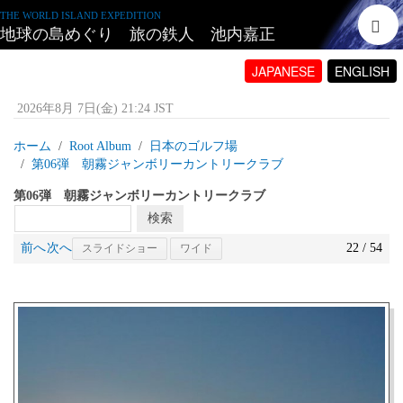
THE WORLD ISLAND EXPEDITION
地球の島めぐり 旅の鉄人 池内嘉正
JAPANESE
ENGLISH
2026年8月 7日(金) 21:24 JST
ホーム
Root Album
日本のゴルフ場
第06弾 朝霧ジャンボリーカントリークラブ
第06弾 朝霧ジャンボリーカントリークラブ
前へ
次へ
22 / 54
スライドショー
ワイド