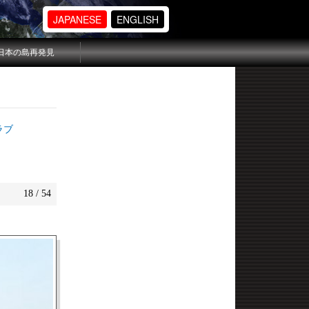
JAPANESE
ENGLISH
日本の島再発見
ラブ
18 / 54