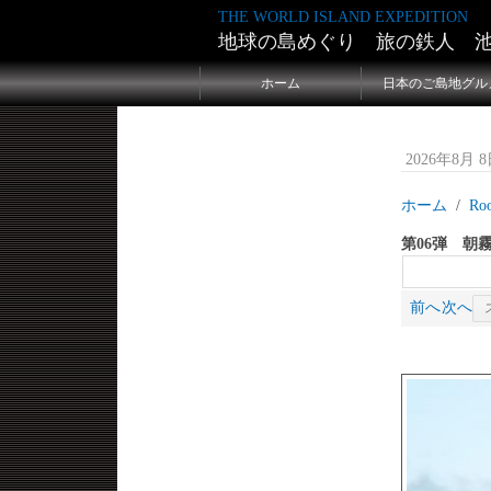
THE WORLD ISLAND EXPEDITION
地球の島めぐり 旅の鉄人 
ホーム
日本のご島地グル
2026年8月 8日
ホーム
Ro
第06弾 朝
前へ
次へ