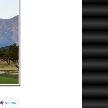
者:
tetujin60