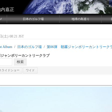
池内嘉正
メ
日本のゴルフ場
地球の島巡り
(土) 08:21 JST
ot Album
日本のゴルフ場
第06弾 朝霧ジャンボリーカントリーク
霧ジャンボリーカントリークラブ
スライドショー
ワイド