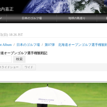
池内嘉正
メ
日本のゴルフ場
地球の島巡り
(日) 18:26 JST
ot Album
日本のゴルフ場
第07弾 北海道オープンゴルフ選手権観
海道オープンゴルフ選手権観戦記
スライドショー
ワイド