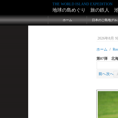
THE WORLD ISLAND EXPEDITION
地球の島めぐり 旅の鉄人 
ホーム
日本のご島地グル
2026年8月 9日
ホーム
Ro
第07弾 北
前へ
次へ