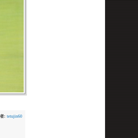
者:
tetujin60