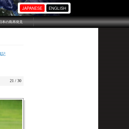
JAPANESE
ENGLISH
日本の島再発見
戦記
21 / 30