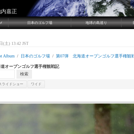
池内嘉正
メ
日本のゴルフ場
地球の島巡り
(土) 13:42 JST
ot Album
日本のゴルフ場
第07弾 北海道オープンゴルフ選手権観
海道オープンゴルフ選手権観戦記
スライドショー
ワイド