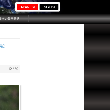
JAPANESE
ENGLISH
日本の島再発見
戦記
12 / 30