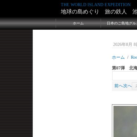
THE WORLD ISLAND EXPEDITION
地球の島めぐり 旅の鉄人 
ホーム
日本のご島地グル
2026年8月 8日
ホーム
Ro
第07弾 北
前へ
次へ