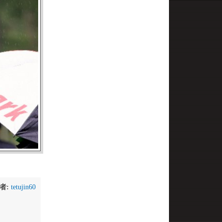
者:
tetujin60