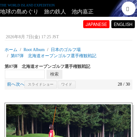
THE WORLD ISLAND EXPEDITION
地球の島めぐり 旅の鉄人 池内嘉正
JAPANESE
ENGLISH
2026年8月 7日(金) 17:25 JST
ホーム
Root Album
日本のゴルフ場
第07弾 北海道オープンゴルフ選手権観戦記
第07弾 北海道オープンゴルフ選手権観戦記
前へ
次へ
28 / 30
スライドショー
ワイド