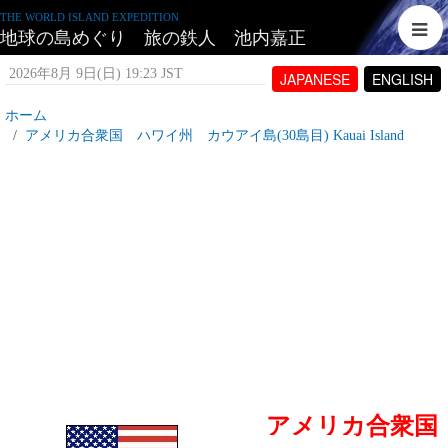
THE WORLD ISLAND EXPEDITION
地球の島めぐり 旅の鉄人 池内嘉正
2026年8月 9日(日) 19:23 JST
JAPANESE
ENGLISH
ホーム
アメリカ合衆国 ハワイ州 カウアイ島(30島目) Kauai Island
アメリカ合衆国 カウアイ島とは
2007年7月 4日(水) 16:35 JST
投稿者:
tetujin60
表示回数 12,687
アメリカ合衆国