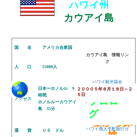
ハワイ州
カウアイ島
国 名
アメリカ合衆国
カウアイ島 情報リン
ク
人 口
55000人
ハワイ観光協会
日本ーホノルル 9
２０００５年８月１８日～２
５日
時間
プロロー
アクセス
ホノルルーカウアイ
ハワイおすすめ！ ホ
島 35分
テルランキング
グ
空から探
ハワイ個人手配旅行ガ
通 貨
ＵＳ ドル
検
イド