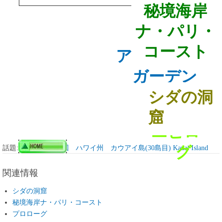
秘境海岸
ナ・パリ・
コースト
アラートン・
ガーデン
シダの洞
窟
エピロー
グ
話題:
アメリカ合衆国 ハワイ州 カウアイ島(30島目) Kauai Island
関連情報
シダの洞窟
秘境海岸ナ・パリ・コースト
プロローグ