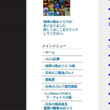
地球の島めぐり70が
本になりました
詳しくはここをクリック
してください。
メインメニュー
・ホーム
・JGJA記事
・地球の島めぐり-70島
・日本のご島地グルメ
・渡航歴
・日本のゴルフ場写真館
・La Photos OSAKA
-ラ・フォトス大阪-
・日本の島再発見
還暦の離島60めぐり