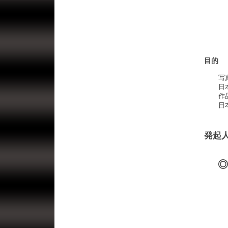
目的
写
日
作
日
発起
◎