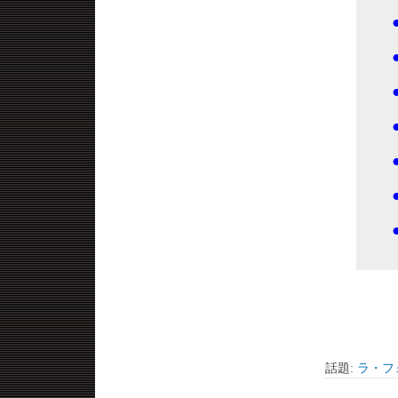
話題:
ラ・フ