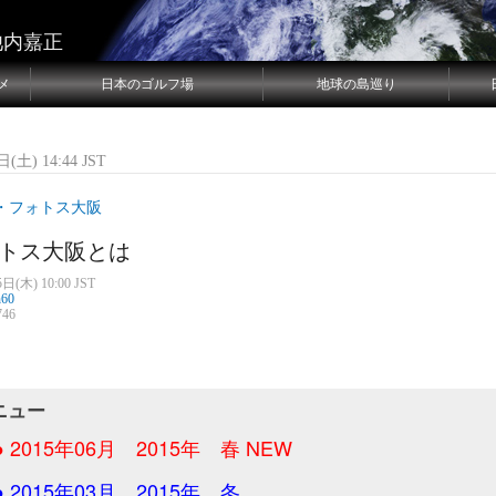
池内嘉正
メ
日本のゴルフ場
地球の島巡り
(土) 14:44 JST
・フォトス大阪
トス大阪とは
日(木) 10:00 JST
n60
46
ニュー
● 2015年06月 2015年 春
NEW
● 2015年03月 2015年 冬