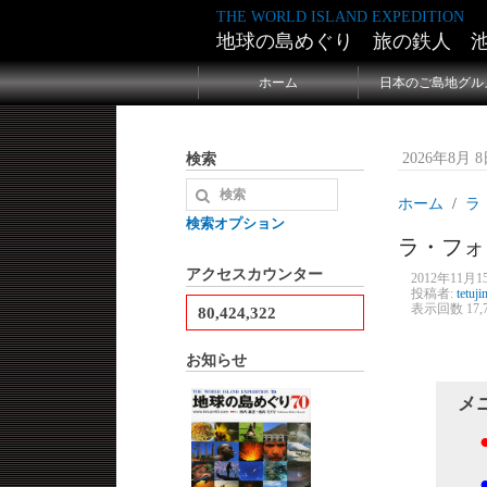
THE WORLD ISLAND EXPEDITION
地球の島めぐり 旅の鉄人 
ホーム
日本のご島地グル
検索
2026年8月 8日
ホーム
ラ
検索オプション
ラ・フォ
アクセスカウンター
2012年11月15
投稿者:
tetuji
表示回数 17,7
80,424,322
お知らせ
メ