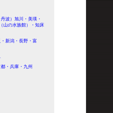
庫（丹波）旭川・美瑛・
（山の水族館）・知床
大阪・新潟・長野・富
阜
・京都・兵庫・九州