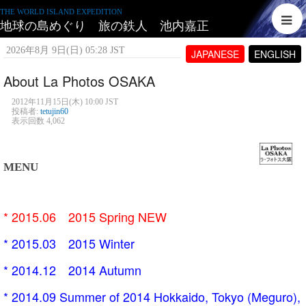
THE WORLD ISLAND EXPEDITION
地球の島めぐり 旅の鉄人 池内嘉正
2026年8月 9日(日) 05:28 JST
JAPANESE
ENGLISH
About La Photos OSAKA
2012年11月15日(木) 10:00 JST
投稿者:
tetujin60
表示回数 4,062
MENU
* 2015.06 2015 Spring
NEW
* 2015.03 2015 Winter
* 2014.12 2014 Autumn
* 2014.09 Summer of 2014 Hokkaido, Tokyo (Meguro),