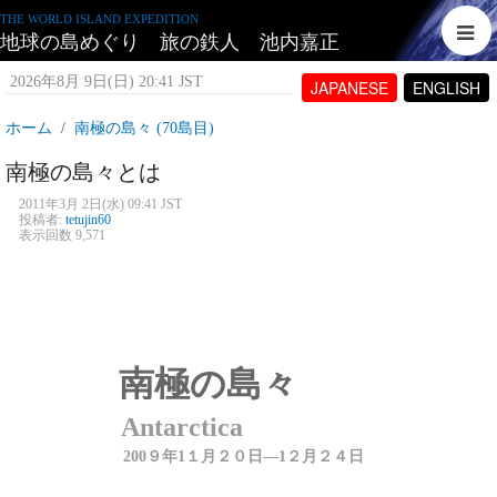
THE WORLD ISLAND EXPEDITION
地球の島めぐり 旅の鉄人 池内嘉正
2026年8月 9日(日) 20:41 JST
JAPANESE
ENGLISH
ホーム
南極の島々 (70島目)
南極の島々とは
2011年3月 2日(水) 09:41 JST
投稿者:
tetujin60
表示回数 9,571
南極の島々
Antarctica
200
９年
1１月
２０
日―
1２月２４日