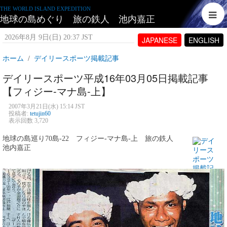
THE WORLD ISLAND EXPEDITION
地球の島めぐり 旅の鉄人 池内嘉正
2026年8月 9日(日) 20:37 JST
JAPANESE
ENGLISH
ホーム
デイリースポーツ掲載記事
デイリースポーツ平成16年03月05日掲載記事
【フィジー-マナ島-上】
2007年3月21日(水) 15:14 JST
投稿者:
tetujin60
表示回数 3,720
地球の島巡り70島-22 フィジー-マナ島-上 旅の鉄人
池内嘉正