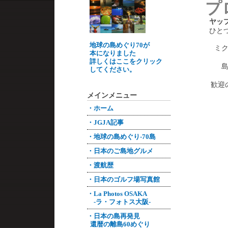
プ
ヤッ
ひと
地球の島めぐり70が
ミ
本になりました
詳しくはここをクリック
してください。
歓迎
メインメニュー
・ホーム
・JGJA記事
・地球の島めぐり-70島
・日本のご島地グルメ
・渡航歴
・日本のゴルフ場写真館
・La Photos OSAKA
-ラ・フォトス大阪-
・日本の島再発見
還暦の離島60めぐり