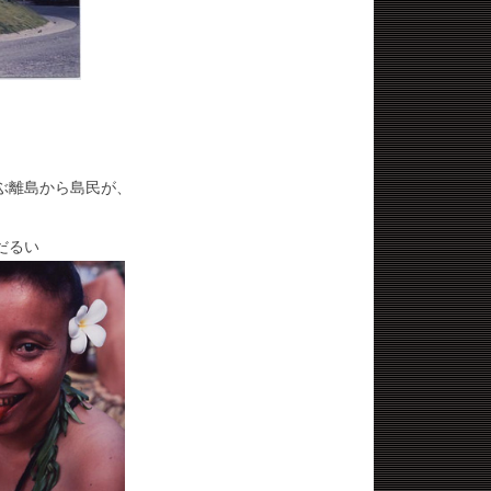
ぶ離島から島民が、
。
だるい