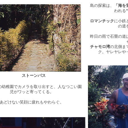
島の探索は、
「海を
われる
ロマンチック
に小鉄
の道
昨日の雨で石畳の道
チャモロ湾
の北側ま
ク。ヤレヤレや
ストーンパス
の幼稚園でカメラを取り出すと、人なつこい園
児がワッと寄ってくる。
あどけない笑顔に疲れもやわらぐ。