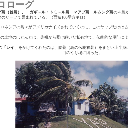
ロローグ
プ島（首島）、 ガギ－ル・トミ－ル島 マアブ島 ルムング島
の４島
つのリーフで囲まれている。（面積100平方キロ）
クロネシアの島々がアメリカナイズされていくのに、このヤップだけは
島の土地のほとんどは、先祖から受け継いだ私有地で、伝統的な規則に
の
「レイ
」をかけてくれたのは、腰蓑（島の伝統衣装）をまとい上半身
目のやり場に困った。