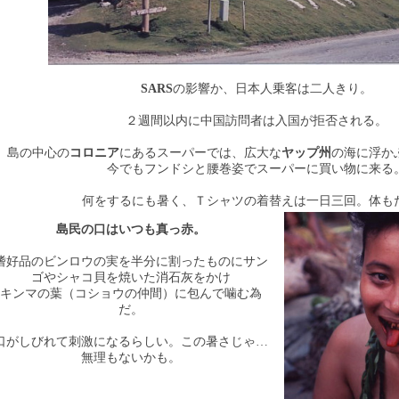
SARS
の影響か、日本人乗客は二人きり。
２週間以内に中国訪問者は入国が拒否される。
島の中心の
コロニア
にあるスーパーでは、広大な
ヤップ州
の海に浮か
今でもフンドシと腰巻姿でスーパーに買い物に来る
何をするにも暑く、Ｔシャツの着替えは一日三回。体も
島民の口はいつも真っ赤。
嗜好品のビンロウの実を半分に割ったものにサン
ゴやシャコ貝を焼いた消石灰をかけ
キンマの葉（コショウの仲間）に包んで噛む為
だ。
口がしびれて刺激になるらしい。この暑さじゃ…
無理もないかも。