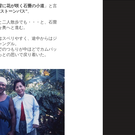
背に花が咲く石畳の小道
」と言
“ストーンバス”
。
と二人散歩でも・・・と、石畳
を奥へと進む。
はスベリやすく、途中からはジ
ャングル。
でのつもりが中ほどでカムバッ
っとの思いで戻り着いた。