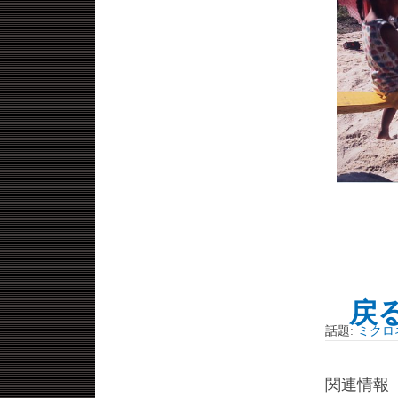
戻
話題:
ミクロネシ
関連情報