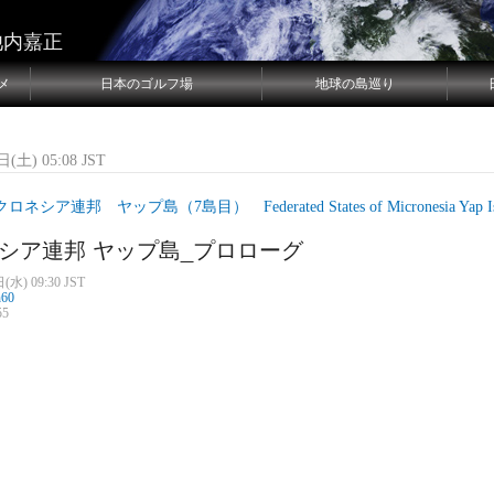
池内嘉正
メ
日本のゴルフ場
地球の島巡り
(土) 05:08 JST
ロネシア連邦 ヤップ島（7島目） Federated States of Micronesia Yap Is
シア連邦 ヤップ島_プロローグ
(水) 09:30 JST
n60
55