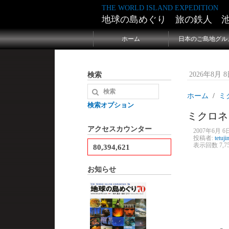
THE WORLD ISLAND EXPEDITION
地球の島めぐり 旅の鉄人 
ホーム
日本のご島地グル
検索
2026年8月 8日
ホーム
ミク
検索オプション
ミクロネ
アクセスカウンター
2007年6月 6日
投稿者:
tetuji
表示回数 7,7
80,394,621
お知らせ