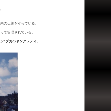
が
古来の伝統を守っている。
よって管理されている。
は
ハダカ
の
ヤングレディ
。