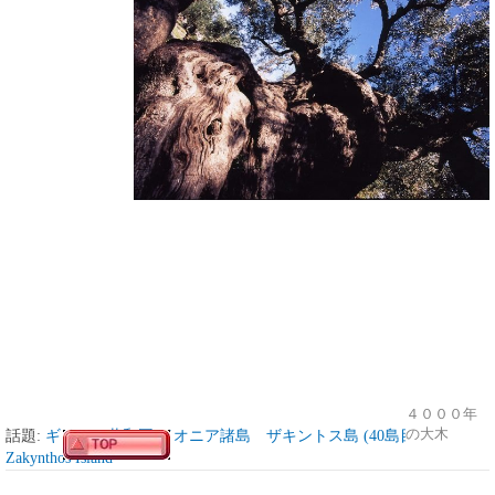
４０００年
の大木
話題:
ギリシャ共和国 イオニア諸島 ザキントス島 (40島目)
Zakynthos Island