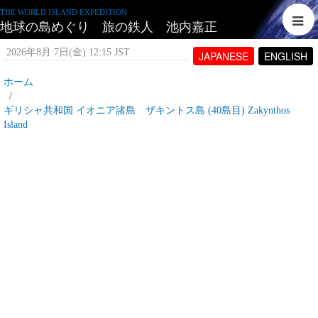
THE WORLD ISLAND EXPEDITION
地球の島めぐり 旅の鉄人 池内嘉正
2026年8月 7日(金) 12:15 JST
JAPANESE
ENGLISH
ホーム
ギリシャ共和国 イオニア諸島 ザキントス島 (40島目) Zakynthos
Island
イオニア諸島 ザキントス島_プロローグ
2007年5月16日(水) 16:02 JST
投稿者:
tetujin60
表示回数 5,470