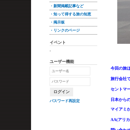
・新聞掲載記事など
・知って得する旅の知恵
・掲示板
・リンクのページ
イベント
-
ユーザー機能
今回の旅
旅行会社
セントマ
ログイン
日本から
パスワード再設定
マイアミ
AA(
アリカ