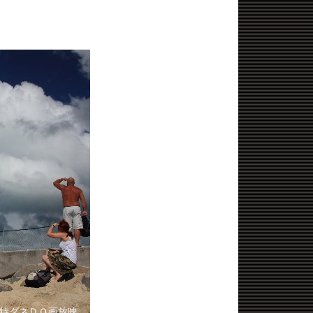
特ダネＤＯ画放映