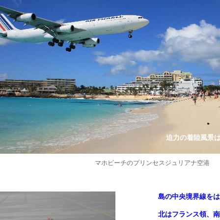
迫力の着陸風景
マホビーチのプリンセスジュリアナ空港
島の中央境界線をは
北はフランス領、南