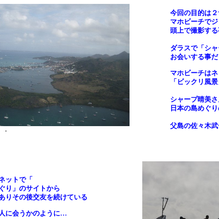
今回の目的は
マホビーチでジ
頭上で撮影する
ダラスで「シャ
お会いする事だ
マホビーチはネ
「ビックリ風
シャープ晴美さ
日本の島めぐり
父島の佐々木武
・
ネットで「
ぐり」のサイトから
ありその後交友を続けている
人に会うかのように…