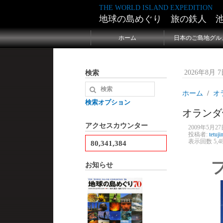
THE WORLD ISLAND EXPEDITION
地球の島めぐり 旅の鉄人 
ホーム
日本のご島地グル
検索
2026年8月 7日
ホーム
オ
検索オプション
オランダ
アクセスカウンター
2009年5月27日
投稿者:
tetuji
表示回数 5,4
80,341,384
お知らせ