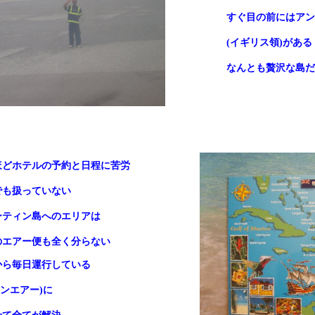
すぐ目の前にはアン
(
イギリス領
)
があ
なんとも贅沢な島だ
ほどホテルの予約と日程に苦労
でも扱っていない
ーティン島へのエリアは
のエアー便も全く分らない
から毎日運行している
ンエアー
)
に