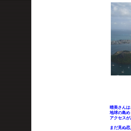
晴美さんは
地球の島め
アクセスが
まだ見ぬ恋