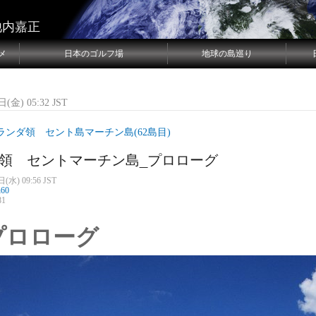
池内嘉正
メ
日本のゴルフ場
地球の島巡り
(金) 05:32 JST
ランダ領 セント島マーチン島(62島目)
領 セントマーチン島_プロローグ
(水) 09:56 JST
n60
81
プロローグ