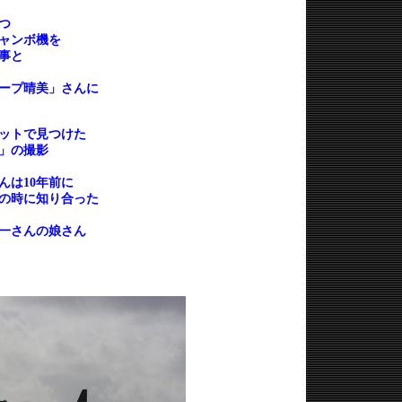
２つ
ャンボ機を
事と
ープ晴美」さんに
ットで見つけた
景」の撮影
んは
10
年前に
の時に知り合った
一さんの娘さん