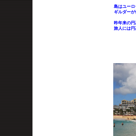
島はユーロ
ギルダー
昨年来の円
旅人には円