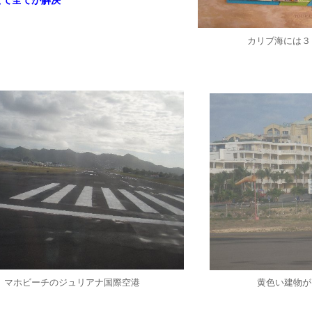
せて全てが解決
カリブ海には３
マホビーチのジュリアナ国際空港
黄色い建物が