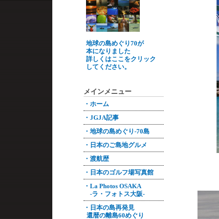
地球の島めぐり70が
本になりました
詳しくはここをクリック
してください。
メインメニュー
・ホーム
・JGJA記事
・地球の島めぐり-70島
・日本のご島地グルメ
・渡航歴
・日本のゴルフ場写真館
・La Photos OSAKA
-ラ・フォトス大阪-
・日本の島再発見
還暦の離島60めぐり