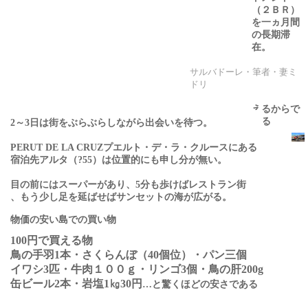
（２ＢＲ）
を一ヵ月間
の長期滞
在。
サルバドーレ・筆者・妻ミ
何故ならい
ドリ
つもサンセ
ットに出会
えるからで
ある
2～3日は街をぶらぶらしながら出会いを待つ。
PERUT DE LA CRUZプエルト・デ・ラ・クルースにある
宿泊先アルタ（?55）は位置的にも申し分が無い。
目の前にはスーパーがあり、5分も歩けばレストラン街
、もう少し足を延ばせばサンセットの海が広がる。
物価の安い島での買い物
円で買える物
100
鳥の手羽
本・さくらんぼ（
個位）・パン三個
1
40
イワシ
匹・牛肉１００ｇ・リンゴ
個・鳥の肝
3
3
200g
缶ビール
本・岩塩
㎏
円
2
1
30
…と驚くほどの安さである