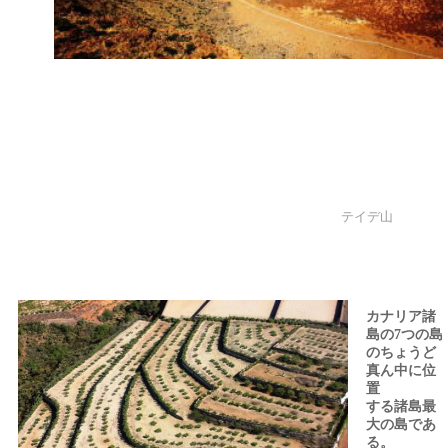
テイデ山
カナリア諸
島の7つの島
のちょうど
真ん中に位
置
する諸島最
大の島であ
る。