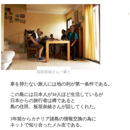
稲垣奈緒さん一家と
車を持たない旅人には地の利が第一条件である。
この島には日本人が
人ほど生活しているが
30
日本からの旅行者は稀であると
島の住民、板垣奈緒さんが話してくれた。
年前からカナリア諸島の情報交換の為に
3
ネットで知り合ったメル友である。