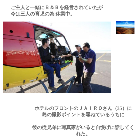
ご主人と一緒にＢ＆Ｂを経営されていたが
今は三人の育児の為
休業中。
,
ホテルのフロントのＪＡＩＲＯさん（
）に
35
島の撮影ポイントを尋ねているうちに
彼の従兄弟に写真家がいると自慢げに話してく
れた。