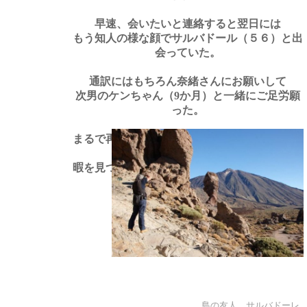
早速、会いたいと連絡すると翌日には
もう知人の様な顔でサルバドール（５６）と出
会っていた。
通訳にはもちろん奈緒さんにお願いして
次男のケンちゃん（
か月）と一緒にご足労願
9
った。
まるで再会を果たした知古の間柄であるかのよ
うに話は弾み、
暇を見つけて島の撮影に案内すると約束してく
れた。
島の友人 サルバドーレ