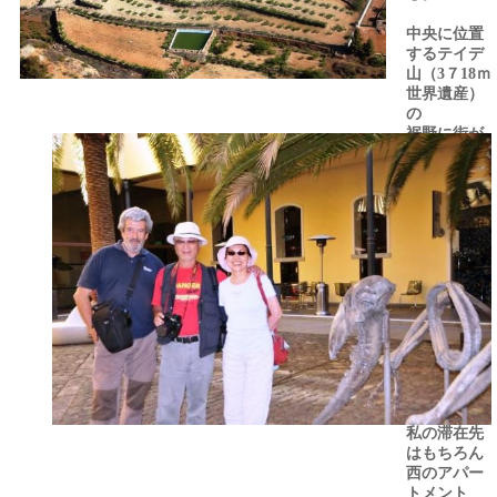
中央に位置
するテイデ
山（3７18ｍ
世界遺産）
の
裾野に街が
栄え、北と
南では大き
く異なる。
南は新リゾ
ートとして
開発されヨ
ーロッパの
若者で賑わ
い,北は静か
なファミリ
ー層が占め
ている。
私の滞在先
はもちろん
西のアパー
トメント