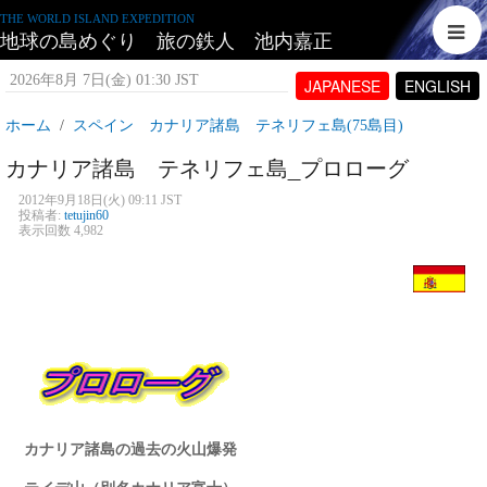
THE WORLD ISLAND EXPEDITION
地球の島めぐり 旅の鉄人 池内嘉正
2026年8月 7日(金) 01:30 JST
JAPANESE
ENGLISH
ホーム
スペイン カナリア諸島 テネリフェ島(75島目)
カナリア諸島 テネリフェ島_プロローグ
2012年9月18日(火) 09:11 JST
投稿者:
tetujin60
表示回数 4,982
カナリア諸島の過去の火山爆発