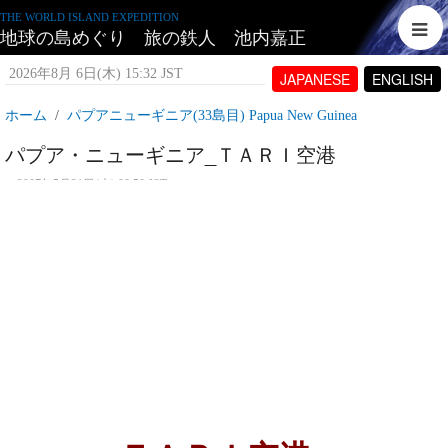
THE WORLD ISLAND EXPEDITION
地球の島めぐり 旅の鉄人 池内嘉正
2026年8月 6日(木) 15:32 JST
JAPANESE
ENGLISH
ホーム
パプアニューギニア(33島目) Papua New Guinea
パプア・ニューギニア_ＴＡＲＩ空港
2007年5月31日(木) 09:50 JST
投稿者:
tetujin60
表示回数 5,204