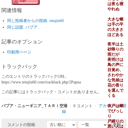
は夜も寝
関連情報
やれぬ
大きな蛾
同じ投稿者からの投稿: tetujin60
は手の平
同じ話題: パプア...
の大きさ
ほどある
記事のオプション
夜半は土
砂降りの
印刷用ページ
雨だが
夜明けは
トラックバック
鳥の声に
目覚め、
さわやか
このエントリのトラックバックURL:
な気候は
https://www.tetujin60.com/trackback.php/2Papua
花の香り
を運んで
この記事にはトラックバック・コメントがありません。
くる
パプア・ニューギニア_ＴＡＲＩ空港
|
0 コメント
|
アカウントの登
表戸は蛾
でびっし
録
り
戸締りの
コメントの投稿
更新
悪い人は