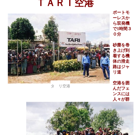
ＴＡＲＩ空港
ポートモ
ーレスか
ら双発機
で
1
時間３
０分
砂塵を巻
き上げ到
着する機
体の滑走
路はジャ
リ道
空港を囲
タ リ空港
んだフェ
ンスには
人々が群
がり異様
な雰囲気
「ウオー
ン ウオ
ー」と叫