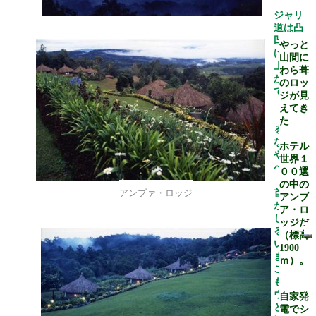
ジャリ
道は凸
凹だら
やっと
けの
山間に
上、ぬ
わら葺
かるん
のロッ
でいる
ジが見
えてき
「揺れ
た
るって
なもん
ホテル
やおま
世界１
へん」
００選
の中の
アンブァ・ロッジ
首と腰
アンブ
がおか
ア・ロ
しくな
ッジだ
るぐら
（標高
い揺れ
1900
まっせ
ｍ）。
これで
もハイ
ウエイ
自家発
と名づ
電でシ