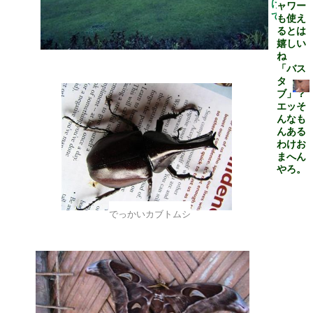
けられ
ャワー
ている
も使え
るとは
嬉しい
ね
「バス
タ
ブ」？
エッそ
んなも
んある
わけお
まへん
やろ。
でっかいカブトムシ