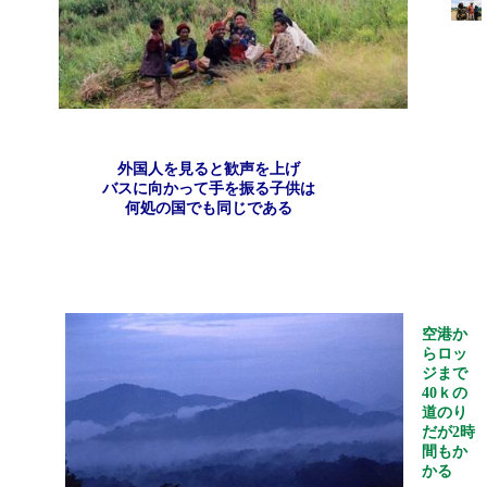
外国人を見ると歓声を上げ
バスに向かって手を振る子供は
何処の国でも同じである
空港か
らロッ
ジまで
40
ｋの
道のり
だが
2
時
間もか
かる