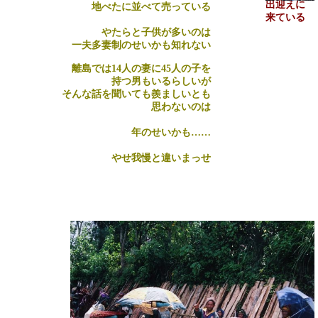
出迎えに
地べたに並べて売っている
来ている
やたらと子供が多いのは
一夫多妻制のせいかも知れない
離島では
14
人の妻に
45
人の子を
持つ男もいるらしいが
そんな話を聞いても羨ましいとも
思わないのは
年のせいかも……
やせ我慢と違いまっせ