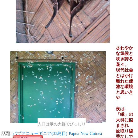
さわやか
な気候と
咲き誇る
花々、
現代社会
とはかけ
離れた優
雅な環境
と思いき
や
夜は
「蛾」の
大群に悩
入口は蛾の大群でびっしり
まされ
蚊取り線
話題:
パプアニューギニア(33島目) Papua New Guinea
香なしで