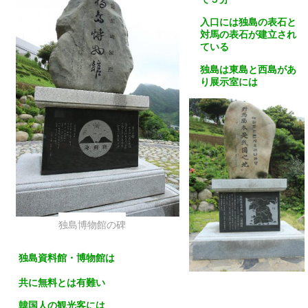
入口には独島の表石と
対馬の表石が建立され
ている
独島は東島と西島があ
り展示室には
大韓民国の国有の領土
であることを証明する
資料がある
大変興味を持って見て
回った
独島博物館の碑
独島資料館・博物館は
共に無料とは有難い
韓国人の観光客には