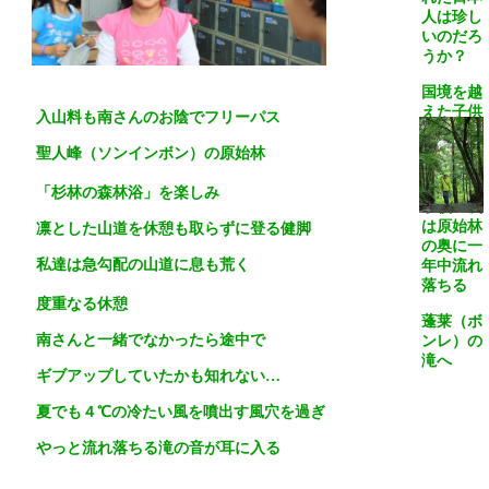
人は珍し
いのだろ
うか？
国境を越
えた子供
入山料も南さんのお陰でフリーパス
たちの目
は輝いて
聖人峰（ソンインボン）の原始林
いた
「杉林の森林浴」を楽しみ
学校の次
は原始林
凛とした山道を休憩も取らずに登る健脚
の奥に一
私達は急勾配の山道に息も荒く
年中流れ
落ちる
度重なる休憩
蓬莱（ボ
南さんと一緒でなかったら途中で
ンレ）の
滝へ
ギブアップしていたかも知れない…
夏でも４℃の冷たい風を噴出す風穴を過ぎ
やっと流れ落ちる滝の音が耳に入る