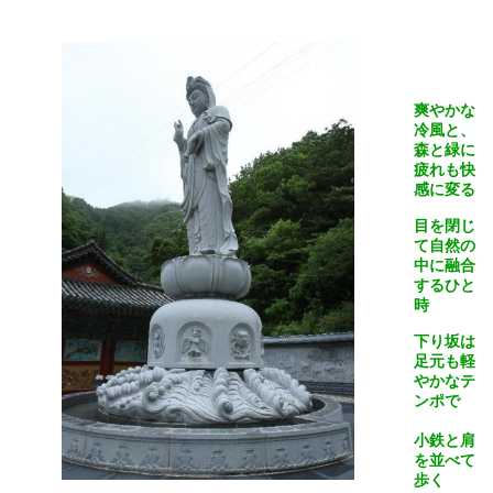
爽やかな
冷風と、
森と緑に
疲れも快
感に変る
目を閉じ
て自然の
中に融合
するひと
時
下り坂は
足元も軽
やかなテ
ンポで
小鉄と肩
を並べて
歩く