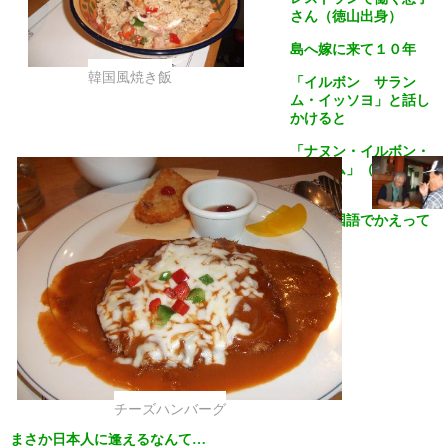
さん（徳山出身）
島へ嫁に来て１０年
韓国風焼き飯
「イルボン サラン
ム・イッソヨ」と話し
かけると
「ナヌン・イルボン・
サランム」（私は日本
人）
…と韓国語でかえって
きた
チーズハンバーグ
まさか日本人に逢えるなんて…