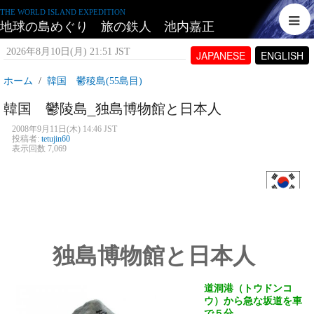
THE WORLD ISLAND EXPEDITION
地球の島めぐり 旅の鉄人 池内嘉正
2026年8月10日(月) 21:51 JST
JAPANESE
ENGLISH
ホーム
韓国 鬱稜島(55島目)
韓国 鬱陵島_独島博物館と日本人
2008年9月11日(木) 14:46 JST
投稿者:
tetujin60
表示回数 7,069
独島博物館と日本人
道洞港（トウドンコ
ウ）から急な坂道を車
で５分