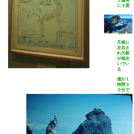
１週間
に３度
観光船
が出航
してい
るが
天候に
左右さ
れ欠航
が相次
いでい
る
僅か１
時間３
０分で
まだ見
ぬ島
へ、
果たし
て念願
は叶う
のか？