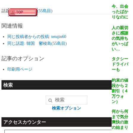
今、出会
話題:
韓国 鬱稜島(55島目)
ったばか
りなのに
関連情報
人の親切
さに感謝
同じ投稿者からの投稿: tetujin60
の気持ち
同じ話題: 韓国 鬱稜島(55島目)
がいっぱ
い…
記事のオプション
タクシー
ドライバ
印刷用ページ
ーも
約束の値
検索
段から２
割引（４
万ウォ
ン）
検索オプション
何から何
まで気分
アクセスカウンター
爽快の旅
の始まり