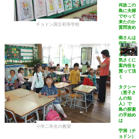
何故この
島に夫婦
でやって
来たのか
チョドン国立初等学校
質問攻め
南さんは
何処に行
きたいの
かと
気さくに
案内役を
買って頂
く
タクシー
（恵子さ
んの知
人）で
島の探索
の手始め
は
小学二年生の教室
苧洞（チ
ョドン）