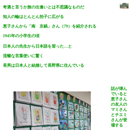
奇遇と言うか旅の出逢いとは不思議なものだ
知人の輪はとんとん拍子に広がる
恵子さんから「南 京鎬」さん（
79
）を紹介される
1945
年の小学生の頃
日本人の先生から日本語を習った…と
流暢な言葉使いに驚く
長男は日本人と結婚して長野県に住んでいる
話が弾ん
でいると
恵子さん
の友人の
マミさん
とチエミ
さんが登
場する