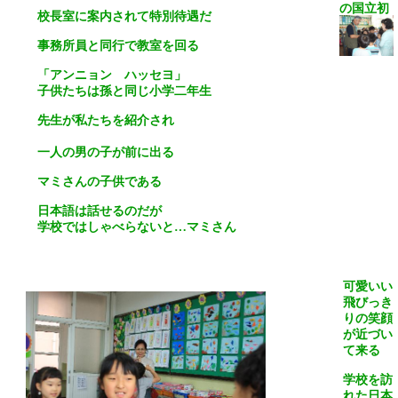
の国立初
校長室に案内されて特別待遇だ
等学校を
訪問
事務所員と同行で教室を回る
「アンニョン ハッセヨ」
子供たちは孫と同じ小学二年生
先生が私たちを紹介され
一人の男の子が前に出る
マミさんの子供である
日本語は話せるのだが
学校ではしゃべらないと…マミさん
可愛いい
飛びっき
りの笑顔
が近づい
て来る
学校を訪
れた日本