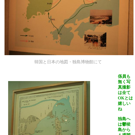
韓国と日本の地図・独島博物館にて
係員も
無く写
真撮影
は全て
OK
とは
嬉しい
ね
独島へ
は鬱稜
島から