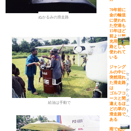
70
年前に
金の輸送
ぬかるみの滑走路
に使われ
た空港も
15
年ほど
前より観
光用滑走
路として
使われて
いる
ジャング
ルの中に
セ
突然現れ
ス
た滑走路
ナ
は
か
ゴルフコ
ら
ースと間
ボ
給油は手動で
違えるほ
ー
どの草の
ト
滑走路で
へ
ある
雨でぬか