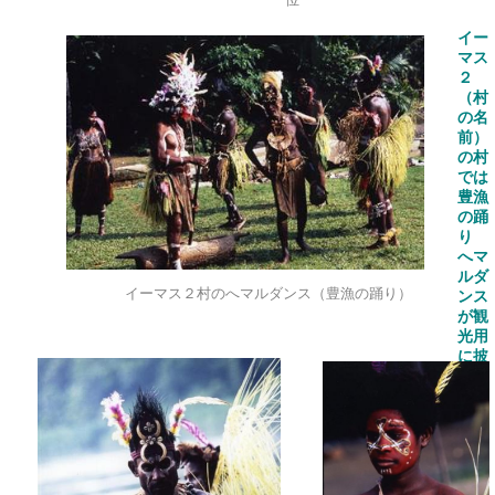
イー
マス
２
（村
の名
前）
の村
では
豊漁
の踊
り
へマ
ルダ
イーマス２村のへマルダンス（豊漁の踊り）
ンス
が観
光用
に披
露さ
れた
一年
に
3
～
4