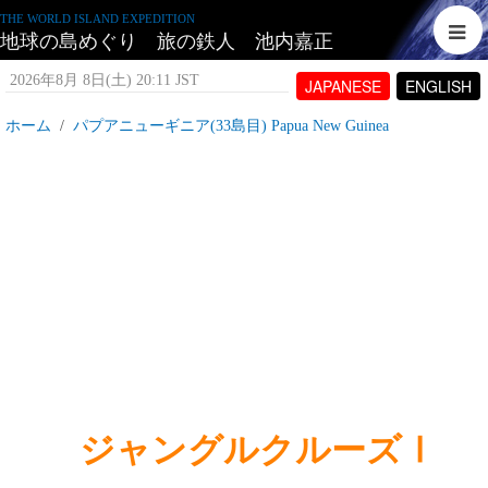
THE WORLD ISLAND EXPEDITION
地球の島めぐり 旅の鉄人 池内嘉正
2026年8月 8日(土) 20:11 JST
JAPANESE
ENGLISH
ホーム
パプアニューギニア(33島目) Papua New Guinea
パプア・ニューギニア_ジャングルクルーズⅠ
2007年5月30日(水) 18:09 JST
投稿者:
tetujin60
表示回数 8,181
ジャングルクルーズⅠ