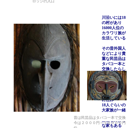
ロッジの入口
川沿いには
18
の村があり
16000
人位の
カラワリ族が
生活している
その昔外国人
などにより貴
重な民芸品は
タバコ一本と
交換したらし
い
村民では湿気
と水害の為、
高床式の家屋
に住み
18
人ぐらいの
大家族が一緒
に住んでいる
昔は民芸品はタバコ一本で交換
集会場のよう
今は２０００円～１００００円
な家もある
位