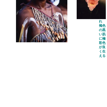
ンテ
ィン
グが
施さ
れ
褐色
の黒
い肌
に極
彩色
が良
く生
える