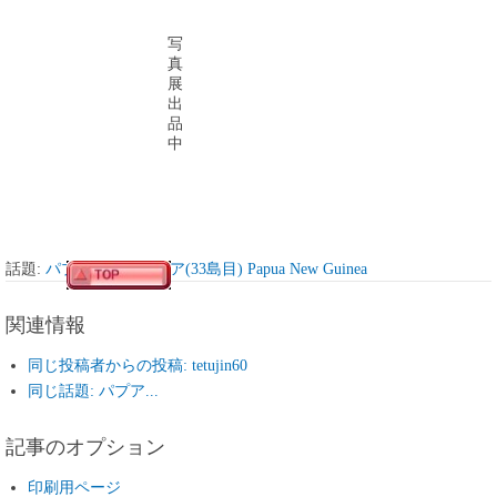
写
真
展
出
品
中
話題:
パプアニューギニア(33島目) Papua New Guinea
関連情報
同じ投稿者からの投稿: tetujin60
同じ話題: パプア...
記事のオプション
印刷用ページ