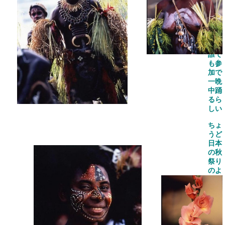
回催
す踊
りは
老若
男女
なら
誰で
も参
加で
一晩
中踊
るら
しい
ちょ
うど
日本
の秋
祭り
のよ
うだ
顔に
は独
特の
ペイ