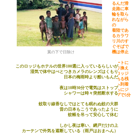
るんだ滑
走路に車
輪を取ら
れながら
の
着陸であ
るカラワ
リ川のす
ぐそばで
翼の下で日除け
機は停止
ボートに
このロッジもホテルの世界
100
選に入っているらしいが
乗り換え
湿気で体中はべとつきカメラのレンズはくもり
てロッジ
日本の梅雨時より酷いもんだ
のある桟
橋へ到着
夜は
10
時
30
分で電気はストップ
さらにジ
シャワーは時々突然断水する
ープで
5
分
蚊取り線香なしではとても眠れぬ蚊の大群
昔の日本もこうであったように
蚊帳を吊って安心して休む
しかし夜は寒い、網戸だけの上
カーテンで外気を遮断している（雨戸はおまへん）