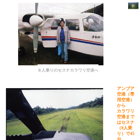
８人乗りのセスナカラワリ空港へ
アンブア
空港（専
用空港）
から
カラワリ
空港まで
はセスナ
（
8
人乗
り）で
45
分