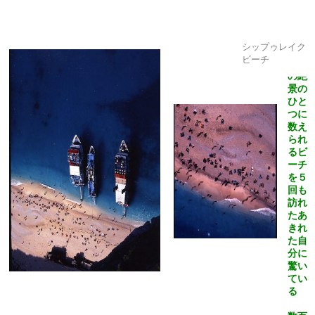
シップゥレイク
ビーチ
世界
の絶
景の
ひと
つに
数え
られ
るビ
ーチ
を５
回も
訪れ
たあ
きれ
た自
分に
驚い
てい
る