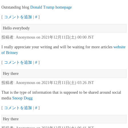
Outstanding blog
Donald Trump homepage
[
コメントを追加
|
#
]
Hello everybody
投稿者: Anonymous on 2021年12月11日(土) 00:00 JST
I really appreciate your writing and will be waiting for more articles
website
of Britney
[
コメントを追加
|
#
]
Hey there
投稿者: Anonymous on 2021年12月11日(土) 03:26 JST
That is the type of information that is supposed to be shared around social
media
Snoop Dogg
[
コメントを追加
|
#
]
Hey there