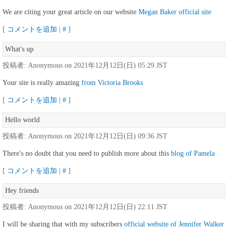
We are citing your great article on our website
Megan Baker official site
[
コメントを追加
|
#
]
What's up
投稿者: Anonymous on 2021年12月12日(日) 05:29 JST
Your site is really amazing
from Victoria Brooks
[
コメントを追加
|
#
]
Hello world
投稿者: Anonymous on 2021年12月12日(日) 09:36 JST
There's no doubt that you need to publish more about this
blog of Pamela
[
コメントを追加
|
#
]
Hey friends
投稿者: Anonymous on 2021年12月12日(日) 22:11 JST
I will be sharing that with my subscribers
official website of Jennifer Walker