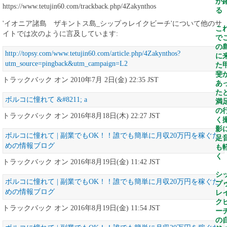
が
https://www.tetujin60.com/trackback.php/4Zakynthos
る
'イオニア諸島 ザキントス島_シップゥレイクビーチ'について他のサ
こ
イトでは次のように言及しています:
で
の
http://topsy.com/www.tetujin60.com/article.php/4Zakynthos?
に
utm_source=pingback&utm_campaign=L2
た
斐
トラックバック オン 2010年7月 2日(金) 22:35 JST
あ
た
ボルコに憧れて &#8211; a
満
の
トラックバック オン 2016年8月18日(木) 22:27 JST
く
影
ボルコに憧れて | 副業でもOK！！誰でも簡単に月収20万円を稼ぐた
足
めの情報ブログ
も
く
トラックバック オン 2016年8月19日(金) 11:42 JST
シ
ボルコに憧れて | 副業でもOK！！誰でも簡単に月収20万円を稼ぐた
プ
めの情報ブログ
レ
ク
トラックバック オン 2016年8月19日(金) 11:54 JST
ー
の