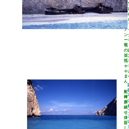
一
波
揺
な
ら
ア
ン
ー
覗
の
並
抵
ゃ
ゃ
ま
ん
船
棒
腕
絡
せ
体
固
し