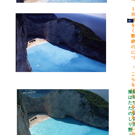
撮
は
た
だ
の
し
り
態