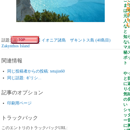
こ
ま
は
元
人
な
と
知
話題:
ギリシャ共和国 イオニア諸島 ザキントス島 (40島目)
な
Zakynthos Island
マ
秘
ポ
関連情報
ト
同じ投稿者からの投稿: tetujin60
や
同じ話題: ギリシ...
と
に
り
記事のオプション
気
の
印刷用ページ
い
シ
ッ
トラックバック
ー
に
このエントリのトラックバックURL: