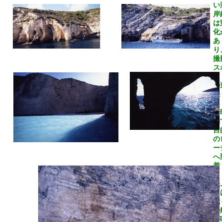
い
岸
は
化
あ
り
撮
ス
ッ
の
続
一
間
目
の
ー
へ
着
海
に
我
の
が