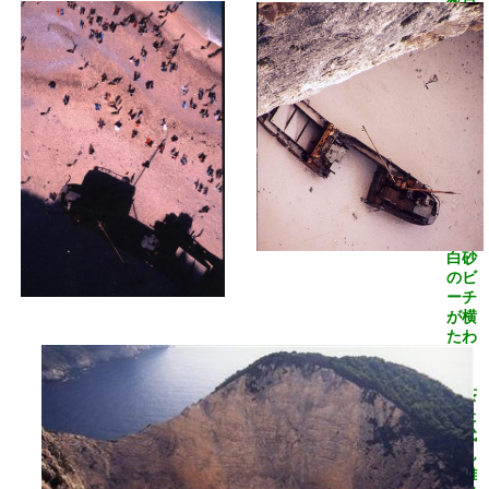
数百
メー
トル
の絶
壁の
上か
ら覗
くと
コバ
ルト
ブル
ーの
海に
白砂
のビ
ーチ
が横
たわ
る
赤茶
けた
年代
もん
の難