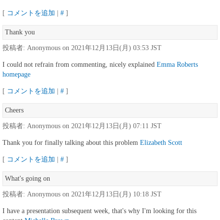
[
コメントを追加
|
#
]
Thank you
投稿者: Anonymous on 2021年12月13日(月) 03:53 JST
I could not refrain from commenting, nicely explained
Emma Roberts
homepage
[
コメントを追加
|
#
]
Cheers
投稿者: Anonymous on 2021年12月13日(月) 07:11 JST
Thank you for finally talking about this problem
Elizabeth Scott
[
コメントを追加
|
#
]
What's going on
投稿者: Anonymous on 2021年12月13日(月) 10:18 JST
I have a presentation subsequent week, that's why I'm looking for this