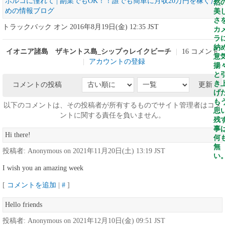
ボルコに憧れて | 副業でもOK！！誰でも簡単に月収20万円を稼ぐた
然
めの情報ブログ
美
さ
トラックバック オン 2016年8月19日(金) 12:35 JST
カ
ラ
納
イオニア諸島 ザキントス島_シップゥレイクビーチ
|
16 コメント
意
|
アカウントの登録
揚
と
き
コメントの投稿
更新
げ
も
以下のコメントは、その投稿者が所有するものでサイト管理者はコメ
思
ントに関する責任を負いません。
残
事
Hi there!
何
無
投稿者: Anonymous on 2021年11月20日(土) 13:19 JST
い
I wish you an amazing week
[
コメントを追加
|
#
]
Hello friends
投稿者: Anonymous on 2021年12月10日(金) 09:51 JST