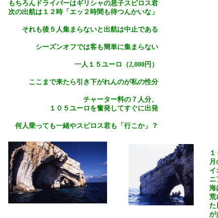
もちろんドライバーはギリシャの息子スピロス君
次の出航は１２時「エッ２時間も待つんかいな」
それも後５人集まらないと出航は中止である
シーズンオフでは客も簡単に集まらない
一人１５ユーロ（
2,000
円）
ここまで来たら引き下がれんのが私の性分
チャーター料の７人分、
１０５ユーロを奮発してすぐに出発
何人乗っても一緒やスピロス君も「行こか」？
１
月
イ
ニ
海
荒
た
が