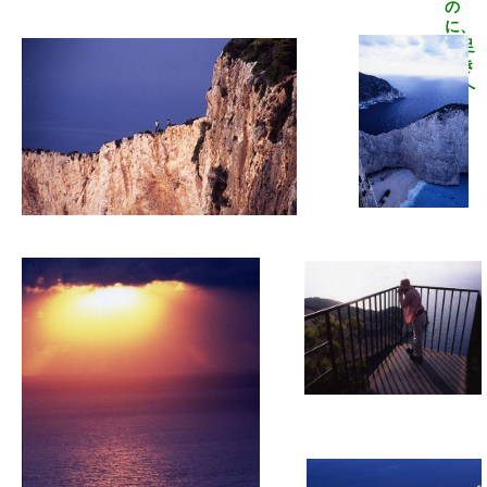
の
に、
満足
でき
まへ
ん