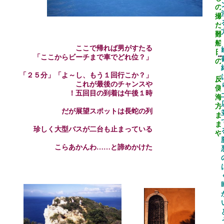
の
撮
だ
難
船
ここで帰れば男がすたる
日
「ここからビーチまで車でどれ位？」
の
「２５分」「よ～し、もう１回行こか？」
反
これが最後のチャンスや
側
！五回目の到着は午後１時
海
方
だが展望スポットは長蛇の列
ま
ま
珍しく大型バスが二台も止まっている
や
こらあかんわ……と諦めかけた