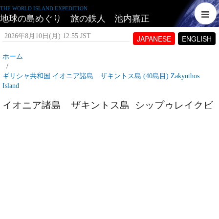
THE WORLD ISLAND EXPEDITION
地球の島めぐり 旅の鉄人 池内嘉正
2026年8月10日(月) 12:55 JST
JAPANESE
ENGLISH
ホーム
ギリシャ共和国 イオニア諸島 ザキントス島 (40島目) Zakynthos
Island
イオニア諸島 ザキントス島_シップゥレイクビ
ーチ
2007年5月16日(水) 15:57 JST
投稿者:
tetujin60
表示回数 23,819