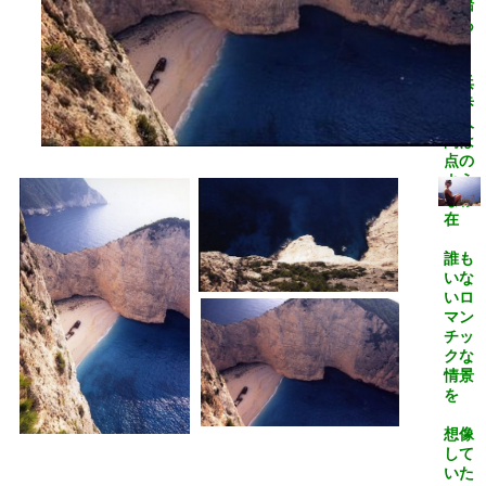
破船
があ
る
砂浜
を歩
く人
間は
点の
よう
な存
在
誰も
いな
いロ
マン
チッ
クな
情景
を
想像
して
いた