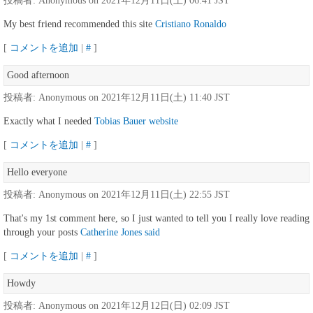
投稿者: Anonymous on 2021年12月11日(土) 06:41 JST
My best friend recommended this site
Cristiano Ronaldo
[
コメントを追加
|
#
]
Good afternoon
投稿者: Anonymous on 2021年12月11日(土) 11:40 JST
Exactly what I needed
Tobias Bauer website
[
コメントを追加
|
#
]
Hello everyone
投稿者: Anonymous on 2021年12月11日(土) 22:55 JST
That's my 1st comment here, so I just wanted to tell you I really love reading
through your posts
Catherine Jones said
[
コメントを追加
|
#
]
Howdy
投稿者: Anonymous on 2021年12月12日(日) 02:09 JST