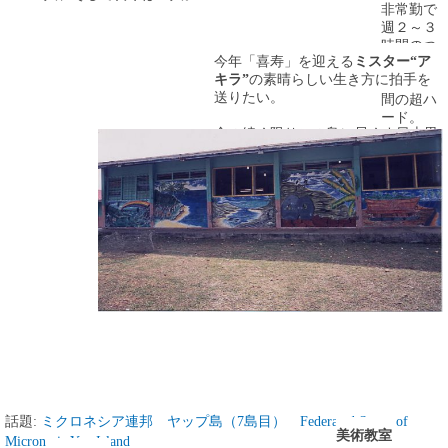
非常勤で
週２～３
時間のつ
今年「喜寿」を迎える
ミスター“ア
もりが、
キラ”
の素晴らしい生き方に拍手を
一日６時
送りたい。
間の超ハ
ード。
命の続く限りこの島に尽くす日本男
子に
“バンザイ”
話題:
ミクロネシア連邦 ヤップ島（7島目） Federated States of
美術教室
Micronesia Yap Island