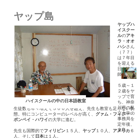
ヤップ島
ヤップハ
イスクー
ル
の
アキ
ラ・オオ
ハシ
さん
（７７）
は７年目
を迎える
日本語教
師。
５歳～１
２歳をヤ
ップで育
ハイスクールの中の日本語教室
ち、神奈
川県の私
生徒数も年々増えて５００人を超え、先生も教室も足りない状
立大学の
態。特にコンピューターのレベルが高く、
グァム・フィジー・
事務局を
ポンペイ・ハワイ
の大学に進む。
定年後、
来島。
先生も国際的で
フィリピン
１５人、
ヤップ
１０人、
アメリカ
６
人、そして
日本
は１人。