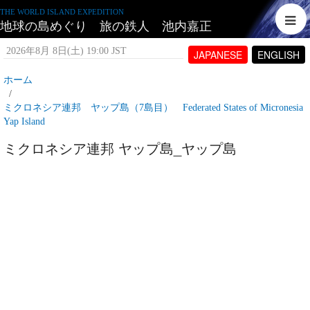
THE WORLD ISLAND EXPEDITION
地球の島めぐり 旅の鉄人 池内嘉正
2026年8月 8日(土) 19:00 JST
JAPANESE
ENGLISH
ホーム
ミクロネシア連邦 ヤップ島（7島目） Federated States of Micronesia
Yap Island
ミクロネシア連邦 ヤップ島_ヤップ島
2007年6月 6日(水) 08:27 JST
投稿者:
tetujin60
表示回数 5,813