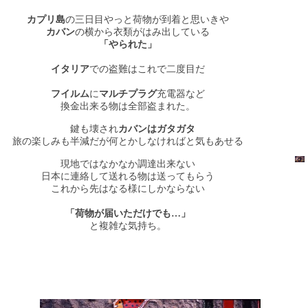
カプリ島
の三日目やっと荷物が到着と思いきや
カバン
の横から衣類がはみ出している
「やられた」
イタリア
での盗難はこれで二度目だ
フイルム
に
マルチプラグ
充電器など
換金出来る物は全部盗まれた。
鍵も壊され
カバンはガタガタ
旅の楽しみも半減だが何とかしなければと気もあせる
現地ではなかなか調達出来ない
日本に連絡して送れる物は送ってもらう
これから先はなる様にしかならない
「荷物が届いただけでも…」
と複雑な気持ち。