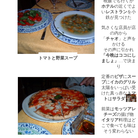
晩飯でも行くか
ホテル
の近くでよ
い
レストラン
を小
鉄が見つけた
気さくな店員が店
の内から
「
チャオ
」と声を
かける
その声に引かれ
「今晩はココにし
トマトと野菜スープ
ましょ」
…で決ま
り
定番の
ピザ
に
スー
プ
に
イカのグリル
太陽をいっぱい受
けた真っ赤な
トマ
ト
は
サラダ
で…
前菜は
モッツアレ
チーズ
の揚げ物
イタリア
料理はど
こで食べても味は
そう変わらない