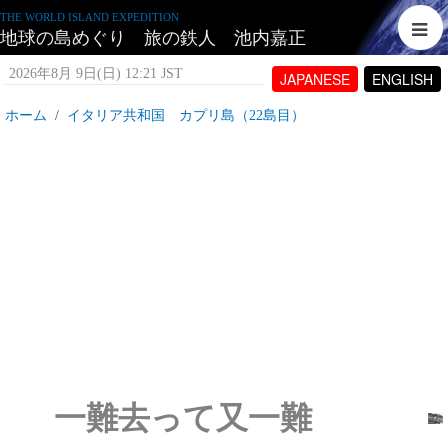
THE WORLD ISLAND EXPEDITION
地球の島めぐり 旅の鉄人 池内嘉正
2026年8月 9日(日) 12:21 JST
JAPANESE
ENGLISH
ホーム
イタリア共和国 カプリ島（22島目）
イタリア共和国 カプリ島_一難去って又一難
2007年6月23日(土) 15:51 JST
投稿者:
tetujin60
表示回数 5,247
一難去って又一難