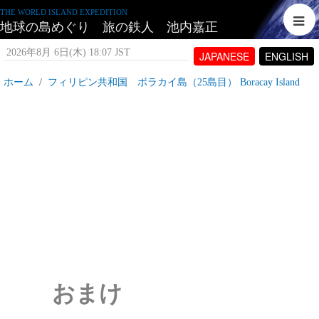
THE WORLD ISLAND EXPEDITION
地球の島めぐり 旅の鉄人 池内嘉正
2026年8月 6日(木) 18:07 JST
JAPANESE
ENGLISH
ホーム
フィリピン共和国 ボラカイ島（25島目） Boracay Island
フィリピン共和国 ボラカイ島_おまけ
2007年6月27日(水) 15:18 JST
投稿者:
tetujin60
表示回数 5,616
おまけ