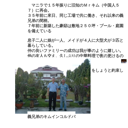
マニラで１５年振りに旧知のＭｒキム（中国人５
７）に再会。
３５年前に來日、同じ工場で共に働き、それ以来の義
兄弟の間柄。
７年前に新築した豪邸は敷地２５０坪・プール・庭園
を備えている
息子二人に娘が一人、メイドが４人に大型犬が３匹と
暮らしている。
仲の良いファミリーの成功は我が事のように嬉しい。
他の友人も交え、久しぶりの中華料理で夜の更けるの
も忘れ語りあった。
いつか一緒にフィリピンの島めぐりをしょうと約束し
マニラを後にした。
義兄弟のキムインコルドバ