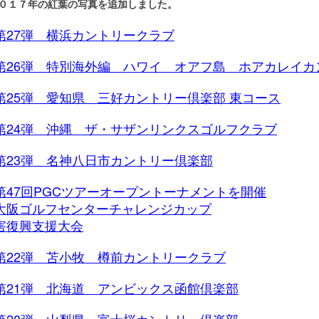
０１７年の紅葉の写真を追加しました。
第27弾 横浜カントリークラブ
第26弾 特別海外編 ハワイ オアフ島 ホアカレイカ
第25弾 愛知県 三好カントリー倶楽部 東コース
第24弾 沖縄 ザ・サザンリンクスゴルフクラブ
第23弾 名神八日市カントリー倶楽部
第47回PGCツアーオープントーナメントを開催
大阪ゴルフセンターチャレンジカップ
害復興支援大会
第22弾 苫小牧 樽前カントリークラブ
第21弾 北海道 アンビックス函館倶楽部