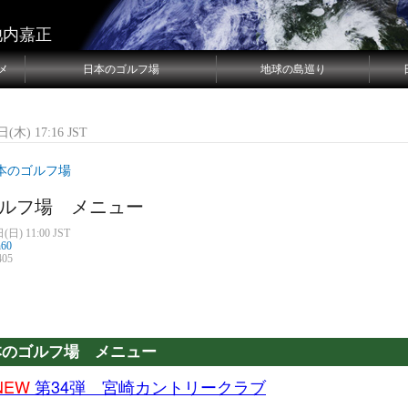
池内嘉正
メ
日本のゴルフ場
地球の島巡り
(木) 17:16 JST
本のゴルフ場
ルフ場 メニュー
(日) 11:00 JST
n60
05
本のゴルフ場 メニュー
NEW
第34弾 宮崎カントリークラブ