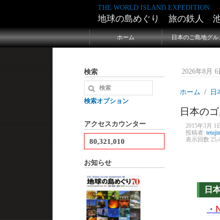
THE WORLD ISLAND EXPEDITION
地球の島めぐり 旅の鉄人 
ホーム
日本のご島地グル
検索
2026年8月 6日
ホーム
日
検索オプション
日本のゴ
アクセスカウンター
2015年3月 1日
投稿者:
tetuji
表示回数 25,4
80,321,010
お知らせ
日
・