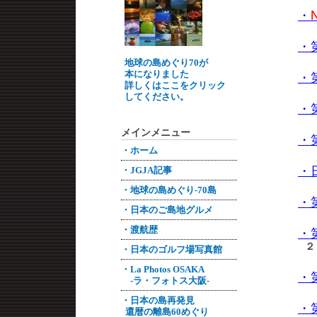
・
・
地球の島めぐり70が
・
本になりました
詳しくはここをクリック
してください。
・
メインメニュー
・
・ホーム
・
・JGJA記事
・地球の島めぐり-70島
・
・日本のご島地グルメ
・
・渡航歴
２
・日本のゴルフ場写真館
・La Photos OSAKA
・
-ラ・フォトス大阪-
・日本の島再発見
・
還暦の離島60めぐり