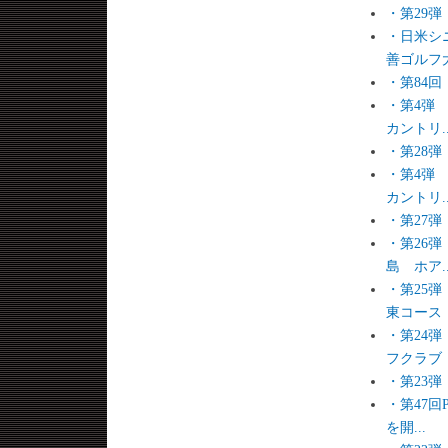
・第29
・日米シ
善ゴルフ
・第84
・第4弾
カントリ..
・第28
・第4弾
カントリ..
・第27
・第26
島 ホア..
・第25
東コース
・第24
フクラブ
・第23
・第47
を開...