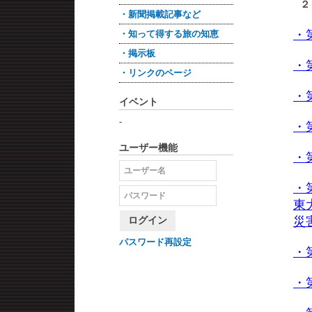
２
・新聞掲載記事など
・
・知って得する旅の知恵
・掲示板
・
・リンクのページ
・
イベント
-
・
ユーザー機能
・
・
東
災
ログイン
パスワード再設定
・
・