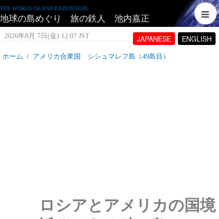
THE WORLD ISLAND EXPEDITION
地球の島めぐり 旅の鉄人 池内嘉正
2026年8月 7日(金) 12:07 JST
JAPANESE
ENGLISH
ホーム
アメリカ合衆国 シシュマレフ島（49島目）
アメリカ合衆国 シシュマレフ島_ロシアとアメ
リカの国境にある砂の島
2007年12月28日(金) 14:20 JST
投稿者:
tetujin60
表示回数 6,203
ロシアとアメリカの国境