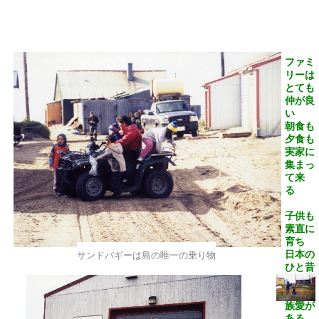
ファミ
リーは
とても
仲が良
い
朝食も
夕食も
実家に
集まっ
て来
る
子供も
素直に
育ち
日本の
サンドバギーは島の唯一の乗り物
ひと昔
前のよ
うな家
族愛が
ある