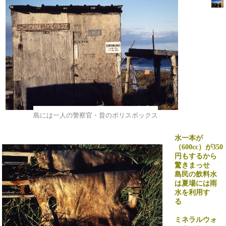
島には一人の警察官・昔のポリスボックス
水一本が
（
600cc
）が
350
円もするから
驚きまっせ
島民の飲料水
は夏場には雨
水を利用す
る
ミネラルウォ