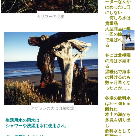
ーターなんか
はめったに口
にしない
カリブーの毛皮
何しろ水は
貴重品
大型商品は年
一回の輸送船
で運ばれてく
る
冬には北極圏
の海は氷結す
る
温暖化で海氷
の解けるのも
数ヶ月早くな
ったとか……
冬場の飲料水
は
20
～
30
ｋｍ
アザラシの肉は自然乾燥
離れた
本土の湖から
氷塊を切り出
生活用水の雨水は
し
シャワーや洗濯用水に使用され
,
飲料水として