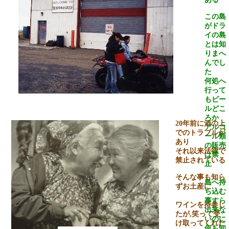
この島
がドラ
イの島
とは知
りまへ
んでし
た
何処へ
行って
もビー
ルどこ
ろか
20
年前に酒の上
アルコ
でのトラブルが
ール類
あり
の販売
それ以来法律で
は禁
禁止されている
止
そんな事も知ら
島へ持
ずお土産に
ち込む
事すら
ワインを持参し
出来な
たが
,
笑って受
いのに
け取ってくれた
何も知