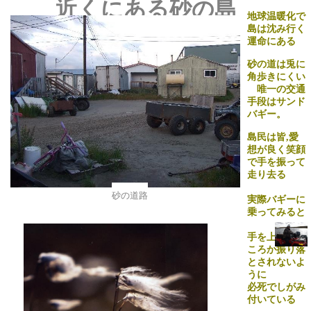
近くにある砂の島
地球温暖化で
島は沈み行く
運命にある
砂の道は兎に
角歩きにくい
唯一の交通
手段はサンド
バギー。
島民は皆
,
愛
想が良く笑顔
で手を振って
走り去る
砂の道路
実際バギーに
乗ってみると
手を上げるど
ころか振り落
とされないよ
うに
必死でしがみ
付いている