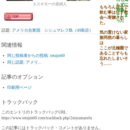
エスキモーの老婦人
らずに
もちろん自分で
持参し
飲む事はせず教
てしま
会へ寄贈され
った
た。
話題:
アメリカ合衆国 シシュマレフ島（49島目）
気の置けない家
族同然の暮らし
関連情報
は
ここが北極圏で
あることすらも
同じ投稿者からの投稿: tetujin60
忘れたしまいそ
同じ話題: アメリ...
う……
記事のオプション
印刷用ページ
トラックバック
このエントリのトラックバックURL:
https://www.tetujin60.com/trackback.php/2sisyumarefu
この記事にはトラックバック・コメントがありません。