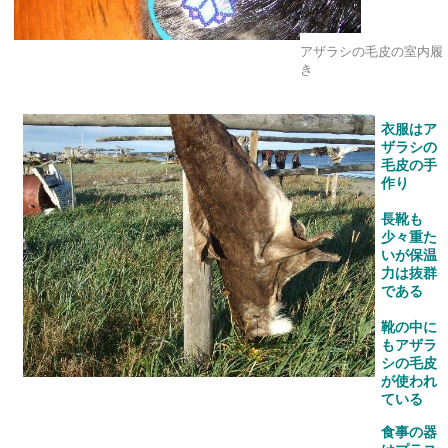
アザラシの毛皮の室内履
き
衣服はア
ザラシの
毛皮の手
作り
長靴も
少々重た
いが保温
力は抜群
である
靴の中に
もアザラ
シの毛皮
が使われ
ている
食事の器