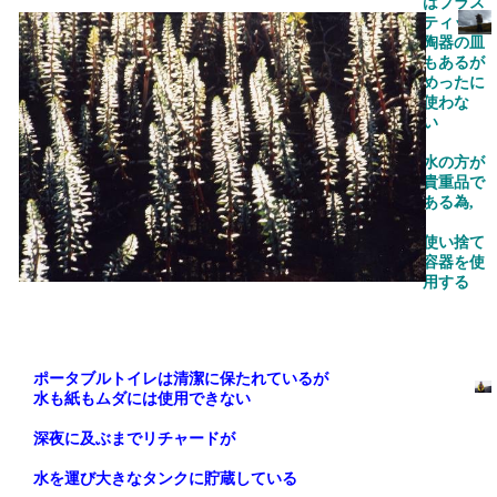
はプラス
ティック
陶器の皿
もあるが
めったに
使わな
い
水の方が
貴重品で
ある為
,
使い捨て
容器を使
用する
ポータブルトイレは清潔に保たれているが
水も紙もムダには使用できない
深夜に及ぶまでリチャードが
水を運び大きなタンクに貯蔵している