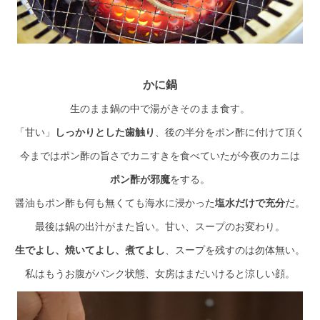
かに鍋
生のまま鍋の中で湯がきそのまま食す。
「甘い」
しっかりとした歯触り
、後の半分をポン酢に付けて頂く
今まではポン酢の旨さでカニすきを食べていたが今夜のカニは
ポン酢が邪魔
をする。
醤油もポン酢も何も無くても海水に浸かった
塩水だけで充分
だ。
最後は鍋の出汁がまた旨い。甘い、スープのお変わり。
生でよし、焼いてよし、煮てよし
、スープを残すのは勿体無い。
私はもうお腹がパンク状態、女房はまだいけると涼しい顔。