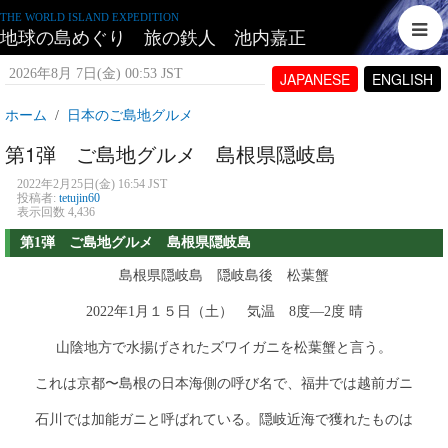
THE WORLD ISLAND EXPEDITION
地球の島めぐり 旅の鉄人 池内嘉正
2026年8月 7日(金) 00:53 JST
JAPANESE
ENGLISH
ホーム
日本のご島地グルメ
第1弾 ご島地グルメ 島根県隠岐島
2022年2月25日(金) 16:54 JST
投稿者:
tetujin60
表示回数 4,436
第1弾 ご島地グルメ 島根県隠岐島
島根県隠岐島 隠岐島後 松葉蟹
2022年1月１５日（土） 気温 8度―2度 晴
山陰地方で水揚げされたズワイガニを松葉蟹と言う。
これは京都〜島根の日本海側の呼び名で、福井では越前ガニ
石川では加能ガニと呼ばれている。隠岐近海で獲れたものは