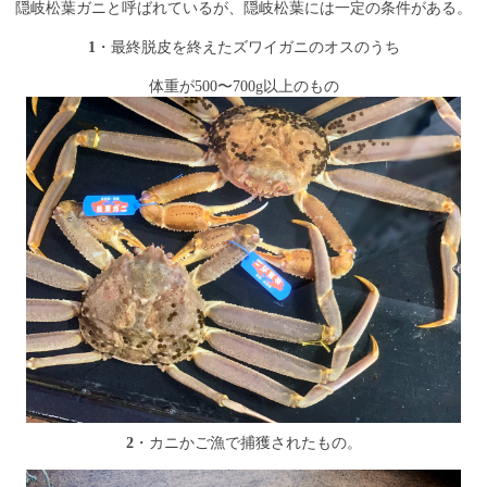
隠岐松葉ガニと呼ばれているが、隠岐松葉には一定の条件がある。
1
・最終脱皮を終えたズワイガニのオスのうち
体重が500〜700g以上のもの
2
・カニかご漁で捕獲されたもの。