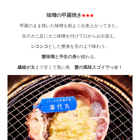
味噌の甲羅焼き
★★★
甲羅のまま焼いた味噌も程よく出来上がってきた。
生のカニ足にカニ味噌を付けて口からお出迎え。
シコシコ
とした蟹身を舌の上で味わう。
蟹味噌と半生の身
が纏わる。
繊維が太く
て甘くて兎に角
蟹の風味スゴイでっせ！