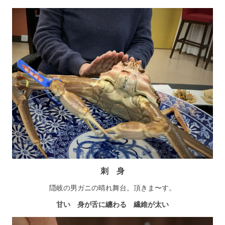
刺 身
隠岐の男ガニの晴れ舞台。頂きま〜す。
甘い 身が舌に纏わる 繊維が太い