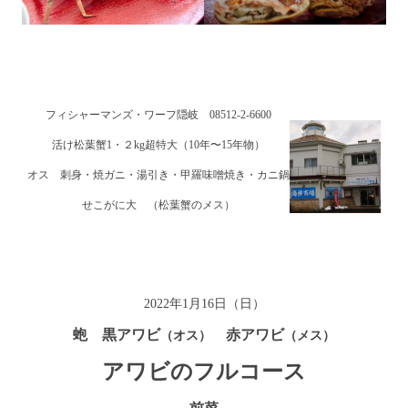
フィシャーマンズ・ワーフ隠岐 08512-2-6600
活け松葉蟹1・２kg超特大（10年〜15年物）
オス 刺身・焼ガニ・湯引き・甲羅味噌焼き・カニ鍋
せこがに大 （松葉蟹のメス）
2022年1月16日（日）
蚫 黒アワビ
赤アワビ
（オス）
（メス）
アワビのフルコース