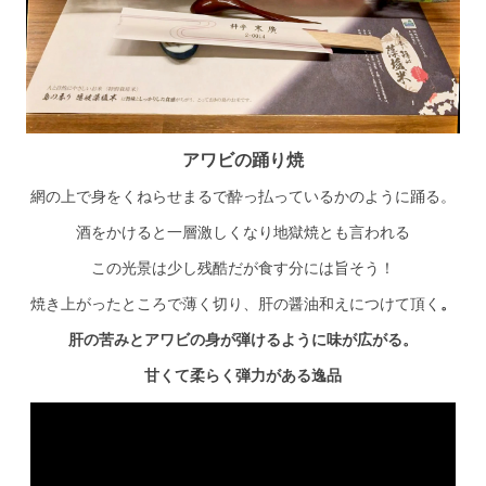
アワビの踊り焼
網の上で身をくねらせまるで酔っ払っているかのように踊る。
酒をかけると一層激しくなり地獄焼とも言われる
この光景は少し残酷だが食す分には旨そう！
焼き上がったところで薄く切り、肝の醤油和えにつけて頂く
。
肝の苦みとアワビの身が弾けるように味が広がる。
甘くて柔らく弾力がある逸品