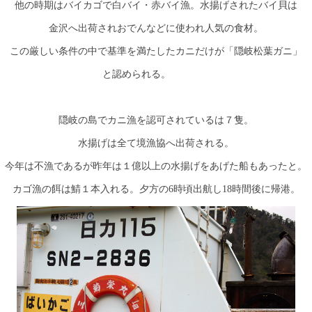
他の時期はバイカゴで白バイ・赤バイ漁。水揚げされたバイ貝は
金沢へ出荷されおでんなどに使われ人気の食材。
この厳しい条件の中で基準を満たしたカニだけが「隠岐松葉ガニ」
と認められる。
隠岐の島でカニ漁を認可されているは７隻。
水揚げは全て境漁協へ出荷される。
今年は不漁であるが昨年は１億以上の水揚げをあげた船もあったと。
カゴ漁の餌は鯖１本入れる。夕方の6時頃出航し18時間後に帰港。