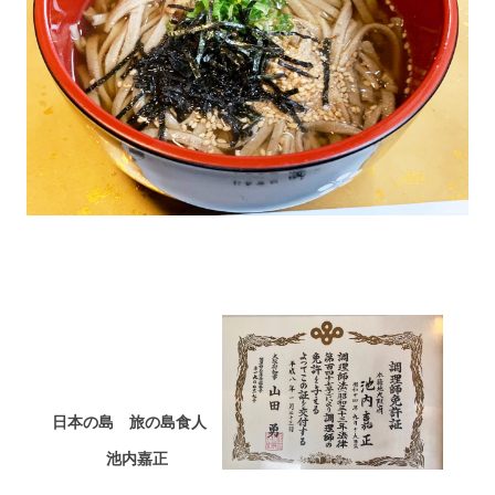
日本の島 旅の島食人
池内嘉正