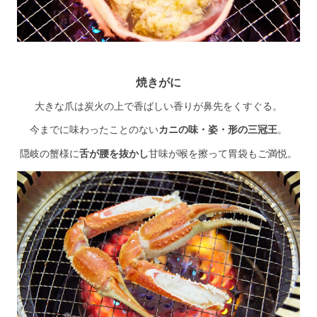
焼きがに
大きな爪は炭火の上で香ばしい香りが鼻先をくすぐる。
今までに味わったことのない
カニの味・姿・形の三冠王
。
隠岐の蟹様に
舌が腰を抜かし
甘味が喉を擦って胃袋もご満悦。