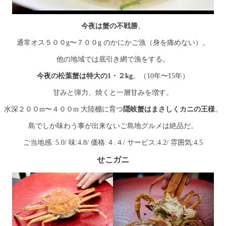
今夜は蟹の不戦勝
。
通常オス５００g〜７００g のかにかご漁（身を痛めない）。
他の地域では底引き網で漁をする。
今夜の松葉蟹は特大の1・２kg
。（10年〜15年）
甘みと弾力、焼くと一層甘みを増す。
水深２００m〜４００m 大陸棚に育つ
隠岐蟹はまさしくカニの王様
。
島でしか味わう事が出来ないご島地グルメは絶品だ。
ご当地感: 5.0/ 味:4.8/ 価格:４.４/ サービス:4.2/ 雰囲気:4.5
せこガニ