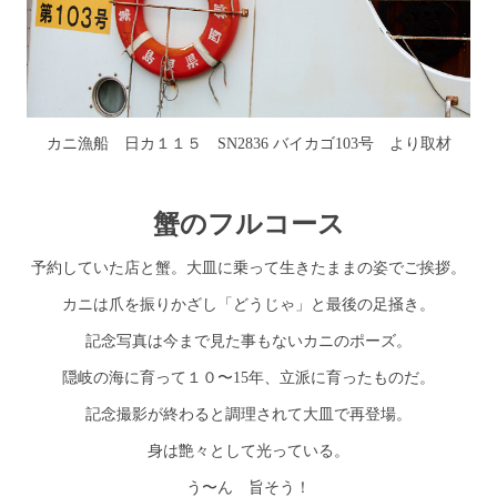
カニ漁船 日カ１１５ SN2836 バイカゴ103号 より取材
蟹のフルコース
予約していた店と蟹。大皿に乗って生きたままの姿でご挨拶。
カニは爪を振りかざし「どうじゃ」と最後の足掻き。
記念写真は今まで見た事もないカニのポーズ。
隠岐の海に育って１０〜15年、立派に育ったものだ。
記念撮影が終わると調理されて大皿で再登場。
身は艶々として光っている。
う〜ん 旨そう！