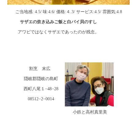
ご当地感: 4.5/ 味:4.6/ 価格:４.3/ サービス:4.5/ 雰囲気:4.8
サザエの炊き込みご飯と白バイ貝のすし
アワビではなくサザエであったのが残念。
割烹 末広
隠岐郡隠岐の島町
西町八尾１−48−28
08512−2−0014
小鉄と高村真里美