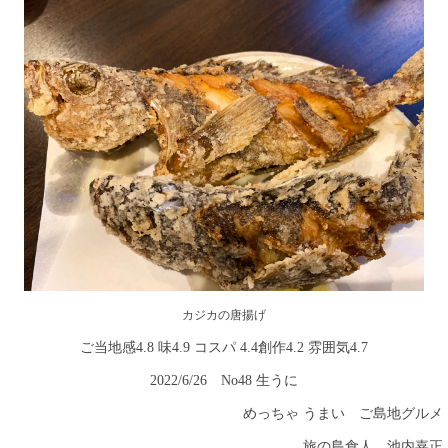
カジカの唐揚げ
ご当地感4.8 味4.9 コスパ 4.4創作4.2 雰囲気4.7
2022/6/26
No48 生うに
めっちゃ うまい ご島地グルメ
旅の島食人 池内嘉正