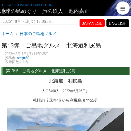
THE WORLD ISLAND EXPEDITION
地球の島めぐり 旅の鉄人 池内嘉正
2026年8月 7日(金) 17:06 JST
JAPANESE
ENGLISH
ホーム
日本のご島地グルメ
第13弾 ご島地グルメ 北海道利尻島
2022年8月 1日(月) 11:50 JST
投稿者:
tetujin60
表示回数 2,715
第13弾 ご島地グルメ 北海道利尻島
北海道 利尻島
人口5400人 2022年6月26日）
札幌の丘珠空港から利尻島まで55分