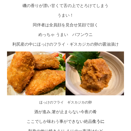
磯の香りが漂い甘くて舌の上でとろけてしまう
うまい！
同伴者は全員顔を見合せ笑顔で頷く
めっちゃ うまい バフンウニ
利尻産の中にほっけのフライ・ギスカジカの卵の醤油漬け
ほっけのフライ ギスカジカの卵
酒が進み,箸が止まらない今夜の肴
ここでしか味わう事ができない絶品
生うに