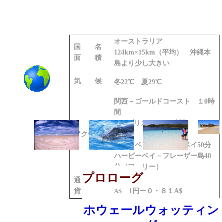
オーストラリア
国 名
124km×15km（平均） 沖縄本
面 積
島より少し大きい
気 候
冬22℃ 夏29℃
関西－ゴールドコースト １0時
間
GC-ブリスベン 1時間
アクセス
（車）
ブリスベンーハービーベイ50分
ハービーベイ－フレーザー島40
分（フェリー）
プロローグ
通
貨
A$
1円ー０・８１A$
ホウェールウォッティン