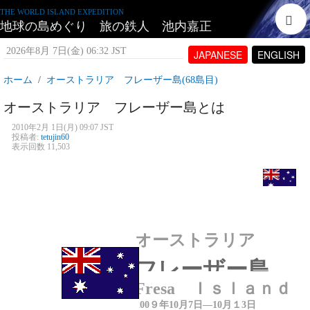
THE WORLD ISLAND EXPEDITION
地球の島めぐり 旅の鉄人 池内嘉正
2026年8月 7日(金) 06:32 JST
JAPANESE
ENGLISH
ホーム
オーストラリア フレーザー島(68島目)
オーストラリア フレーザー島とは
2010年2月 1日(月) 09:07 JST
投稿者:
tetujin60
表示回数 11,503
オーストラリア
フレーザー島
Fresa Ｉｓｌａｎｄ
200
９年
10月
7
日―
10月１3日