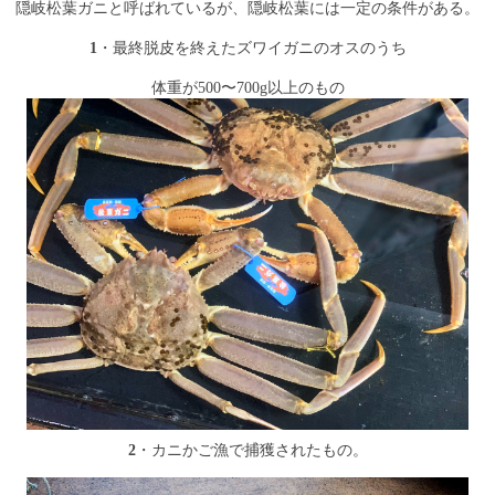
隠岐松葉ガニと呼ばれているが、隠岐松葉には一定の条件がある。
1
・最終脱皮を終えたズワイガニのオスのうち
体重が500〜700g以上のもの
2
・カニかご漁で捕獲されたもの。