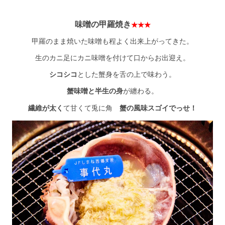
味噌の甲羅焼き
★★★
甲羅のまま焼いた味噌も程よく出来上がってきた。
生のカニ足にカニ味噌を付けて口からお出迎え。
シコシコ
とした蟹身を舌の上で味わう。
蟹味噌と半生の身
が纏わる。
繊維が太く
て甘くて兎に角
蟹の風味スゴイでっせ！