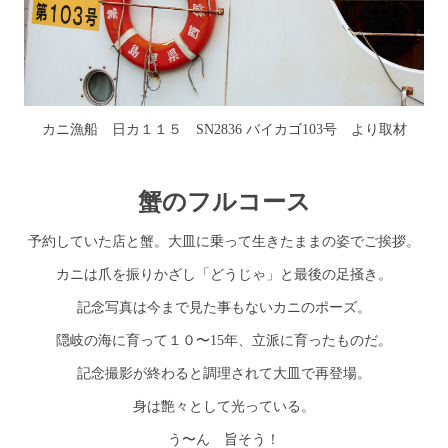
カニ漁船 日カ１１５ SN2836 バイカゴ103号 より取材
蟹のフルコース
予約していた店と蟹。大皿に乗って生きたままの姿でご挨拶。
カニは爪を振りかざし「どうじゃ」と最後の足掻き。
記念写真は今まで見た事もないカニのポーズ。
隠岐の海に育って１０〜15年、立派に育ったものだ。
記念撮影が終わると調理されて大皿で再登場。
身は艶々として光っている。
う〜ん 旨そう！