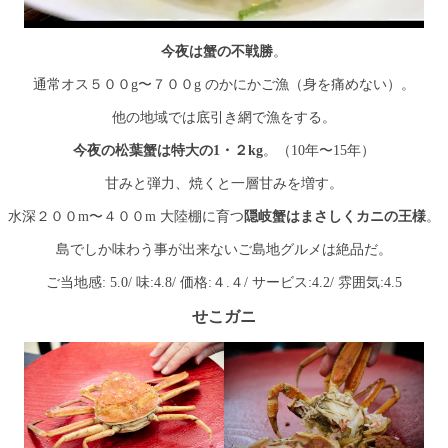
今夜は蟹の不戦勝
。
通常オス５００g〜７００g のかにかご漁（身を痛めない）。
他の地域では底引き網で漁をする。
今夜の松葉蟹は特大の1・２kg
。（10年〜15年）
甘みと弾力、焼くと一層甘みを増す。
水深２００m〜４００m 大陸棚に育つ
隠岐蟹はまさしくカニの王様
。
島でしか味わう事が出来ないご島地グルメは絶品だ。
ご当地感: 5.0/ 味:4.8/ 価格:４.４/ サービス:4.2/ 雰囲気:4.5
せこガニ