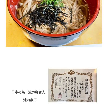
日本の島 旅の島食人
池内嘉正