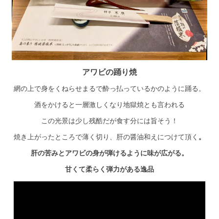
アワビの踊り焼
網の上で身をくねらせまるで酔っ払っているかのように踊る。
酒をかけると一層激しくなり地獄焼とも言われる
この光景は少し残酷だが食す分には旨そう！
焼き上がったところで薄く切り、肝の醤油和えにつけて頂く
。
肝の苦みとアワビの身が弾けるように味が広がる。
甘くて柔らく弾力がある逸品