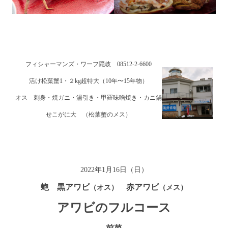
フィシャーマンズ・ワーフ隠岐 08512-2-6600
活け松葉蟹1・２kg超特大（10年〜15年物）
オス 刺身・焼ガニ・湯引き・甲羅味噌焼き・カニ鍋
せこがに大 （松葉蟹のメス）
2022年1月16日（日）
蚫 黒アワビ
赤アワビ
（オス）
（メス）
アワビのフルコース