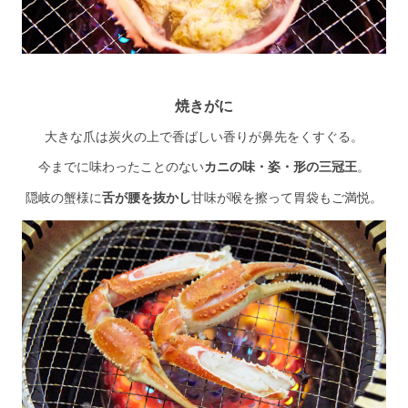
焼きがに
大きな爪は炭火の上で香ばしい香りが鼻先をくすぐる。
今までに味わったことのない
カニの味・姿・形の三冠王
。
隠岐の蟹様に
舌が腰を抜かし
甘味が喉を擦って胃袋もご満悦。