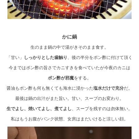
かに鍋
生のまま鍋の中で湯がきそのまま食す。
「甘い」
しっかりとした歯触り
、後の半分をポン酢に付けて頂く
今まではポン酢の旨さでカニすきを食べていたが今夜のカニは
ポン酢が邪魔
をする。
醤油もポン酢も何も無くても海水に浸かった
塩水だけで充分
だ。
最後は鍋の出汁がまた旨い。甘い、スープのお変わり。
生でよし、焼いてよし、煮てよし
、スープを残すのは勿体無い。
私はもうお腹がパンク状態、女房はまだいけると涼しい顔。