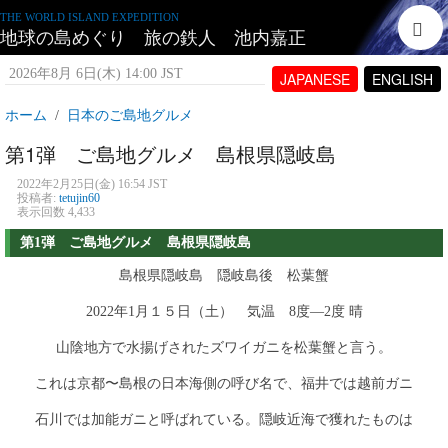
THE WORLD ISLAND EXPEDITION
地球の島めぐり 旅の鉄人 池内嘉正
2026年8月 6日(木) 14:00 JST
JAPANESE
ENGLISH
ホーム
日本のご島地グルメ
第1弾 ご島地グルメ 島根県隠岐島
2022年2月25日(金) 16:54 JST
投稿者:
tetujin60
表示回数 4,433
第1弾 ご島地グルメ 島根県隠岐島
島根県隠岐島 隠岐島後 松葉蟹
2022年1月１５日（土） 気温 8度―2度 晴
山陰地方で水揚げされたズワイガニを松葉蟹と言う。
これは京都〜島根の日本海側の呼び名で、福井では越前ガニ
石川では加能ガニと呼ばれている。隠岐近海で獲れたものは