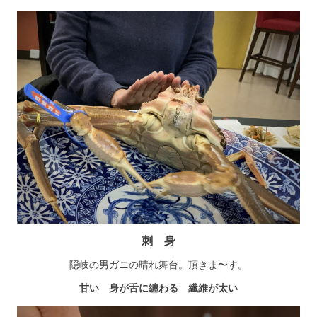
刺 身
隠岐の男ガニの晴れ舞台。頂きま〜す。
甘い 身が舌に纏わる 繊維が太い