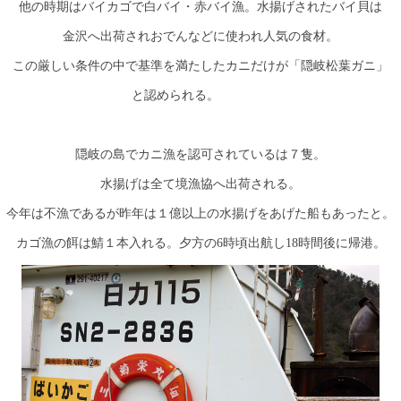
他の時期はバイカゴで白バイ・赤バイ漁。水揚げされたバイ貝は
金沢へ出荷されおでんなどに使われ人気の食材。
この厳しい条件の中で基準を満たしたカニだけが「隠岐松葉ガニ」
と認められる。
隠岐の島でカニ漁を認可されているは７隻。
水揚げは全て境漁協へ出荷される。
今年は不漁であるが昨年は１億以上の水揚げをあげた船もあったと。
カゴ漁の餌は鯖１本入れる。夕方の6時頃出航し18時間後に帰港。