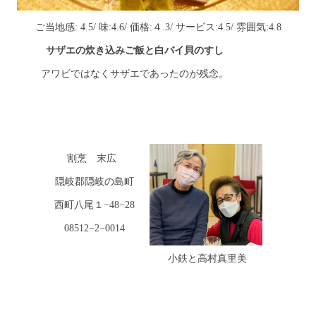
ご当地感: 4.5/ 味:4.6/ 価格:４.3/ サービス:4.5/ 雰囲気:4.8
サザエの炊き込みご飯と白バイ貝のすし
アワビではなくサザエであったのが残念。
割烹 末広
隠岐郡隠岐の島町
西町八尾１−48−28
08512−2−0014
小鉄と高村真里美