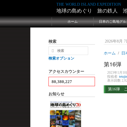
THE WORLD ISLAND EXPEDITION
地球の島めぐり 旅の鉄人 
ホーム
日本のご島地グル
検索
2026年8月 7日
ホーム
日
検索オプション
第16
アクセスカウンター
2023年1月10日
投稿者:
tetuji
表示回数 2,9
80,380,227
第16弾 
お知らせ