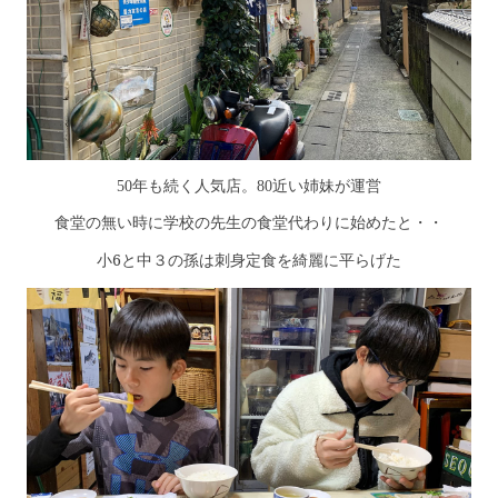
50年も続く人気店。80近い姉妹が運営
食堂の無い時に学校の先生の食堂代わりに始めたと・・
小6と中３の孫は刺身定食を綺麗に平らげた