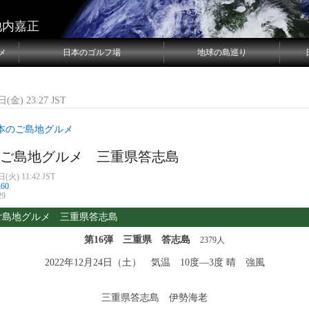
池内嘉正
メ
日本のゴルフ場
地球の島巡り
(金) 23:27 JST
本のご島地グルメ
弾 ご島地グルメ 三重県答志島
(火) 11:42 JST
n60
29
ご島地グルメ 三重県答志島
第16弾 三重県 答志島
2379
人
2022
年12月24日（土） 気温 10度―3度 晴 強風
三重県答志島 伊勢海老