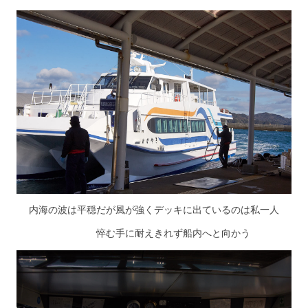
内海の波は平穏だが風が強くデッキに出ているのは私一人
悴む手に耐えきれず船内へと向かう