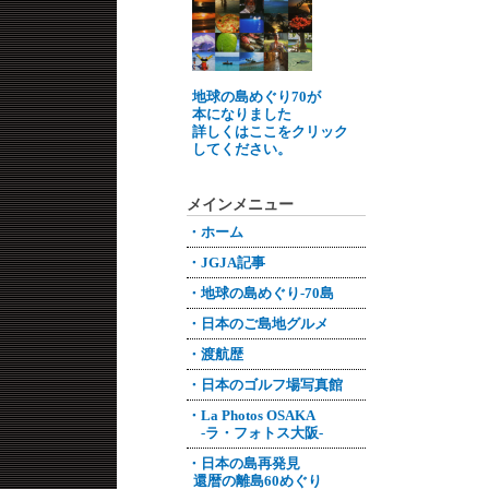
地球の島めぐり70が
本になりました
詳しくはここをクリック
してください。
メインメニュー
・ホーム
・JGJA記事
・地球の島めぐり-70島
・日本のご島地グルメ
・渡航歴
・日本のゴルフ場写真館
・La Photos OSAKA
-ラ・フォトス大阪-
・日本の島再発見
還暦の離島60めぐり