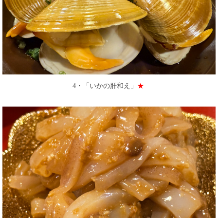
4・「いかの肝和え」
★