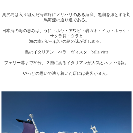
奥尻島は入り組んだ海岸線にメリハリのある海底、黒潮を源とする対
馬海流の通り道である。
日本海の海の恵みは、うに・ホヤ・アワビ・岩ガキ・イカ・ホッケ・
サクラ貝・タラと
海の幸がいっぱいの島の味が楽しめる。
島のイタリアン べラ ヴィスタ bella vista
フェリー港まで30分、２階にあるイタリアンが人気とネット情報。
やっとの思いで辿り着いた店には先客が８人。