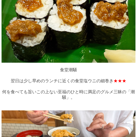
食堂潮騒
翌日は少し早めのランチに近くの食堂塩ウニの細巻き
★★★
何を食べても旨いこの上ない至福のひと時に満足のグルメ三昧の「潮
騒」。