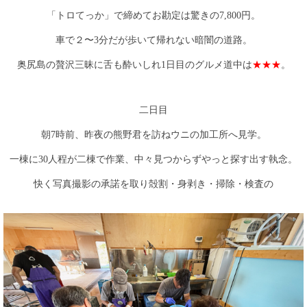
「トロてっか」で締めてお勘定は驚きの7,800円。
車で２〜3分だが歩いて帰れない暗闇の道路。
奥尻島の贅沢三昧に舌も酔いしれ1日目のグルメ道中は
★★★
。
二日目
朝7時前、昨夜の熊野君を訪ねウニの加工所へ見学。
一棟に30人程が二棟で作業、中々見つからずやっと探す出す執念。
快く写真撮影の承諾を取り殻割・身剥き・掃除・検査の