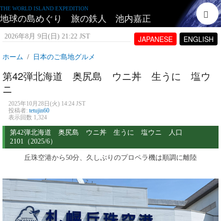
THE WORLD ISLAND EXPEDITION
地球の島めぐり 旅の鉄人 池内嘉正
2026年8月 9日(日) 21:22 JST
JAPANESE
ENGLISH
ホーム
日本のご島地グルメ
第42弾北海道 奥尻島 ウニ丼 生うに 塩ウ
ニ
2025年10月28日(火) 14:24 JST
投稿者:
tetujin60
表示回数 1,324
第42弾北海道 奥尻島 ウニ丼 生うに 塩ウニ 人口
2101（2025/6）
丘珠空港から50分、久しぶりのプロペラ機は順調に離陸