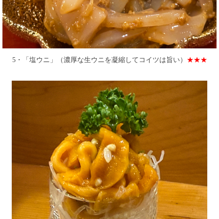
5・「塩ウニ」（濃厚な生ウニを凝縮してコイツは旨い）
★★★