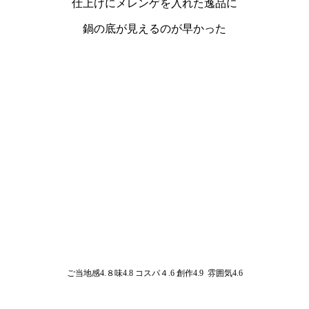
仕上げにメレンゲを入れた逸品に
鍋の底が見えるのが早かった
ご当地感4.８味4.8 コスパ４.6 創作4.9 雰囲気4.6