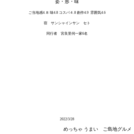
姿・形・味
ご当地感4.８ 味4.8 コスパ４.8 創作4.9 雰囲気4.6
宿 サンシャインサン セト
同行者 宮良里伺一家6名
2022/3/28
めっちゃ うまい ご島地グルメ