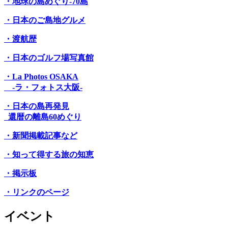
・地球の島めぐり-70島
・日本のご島地グルメ
・渡航歴
・日本のゴルフ場写真館
・La Photos OSAKA
-ラ・フォトス大阪-
・日本の島再発見
還暦の離島60めぐり
・新聞掲載記事など
・知って得する旅の知恵
・掲示板
・リンクのページ
イベント