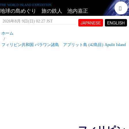
THE WORLD ISLAND EXPEDITION
地球の島めぐり 旅の鉄人 池内嘉正
2026年8月 9日(日) 02:27 JST
JAPANESE
ENGLISH
ホーム
フィリピン共和国 パラワン諸島 アプリット島 (42島目) Apulit Island
パラワン諸島 アプリット島とは
2007年5月 8日(火) 19:47 JST
投稿者:
tetujin60
表示回数 14,289