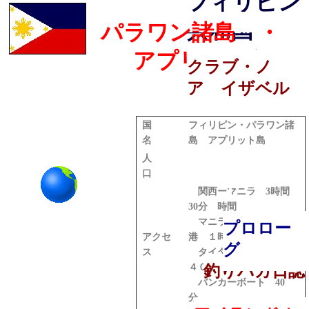
フィリピン
共和国
パラワン諸島 ・
アプリット島
クラブ・ノ
ア イザベル
国
フィリピン・パラワン諸
名
島 アプリット島
人
口
関西ーマニラ 3時間
30分 時間
マニラ－タイタイ空
プロロー
アクセ
港 １時間４０分
グ
ス
タイタイータミサン川
４０分
釣りバカ日誌
バンカーボート 40
分