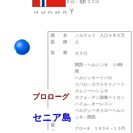
ｄ
２０１１
年
２月２６
日―
３月２２日
Ｎ０ＲＷＡＹ
国 名
ノルウェイ
人口４８５万
面 積
人
首 都
オスロ
関西－ヘルシンキ １0時
間
ヘルシンキーイバロ
イバロ―カウトケイノート
アクセス
ロムソーハシュタ
プロローグ
ロフォ―テン諸島ートロン
ハイム―オーレスン
ベルゲンーオスローヘルシ
セニア島
ンキ―関西
通
クローネ １ＮＤＫ－１５円
貨