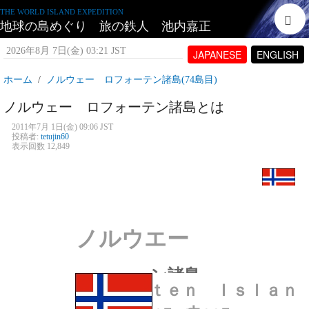
THE WORLD ISLAND EXPEDITION
地球の島めぐり 旅の鉄人 池内嘉正
2026年8月 7日(金) 03:21 JST
JAPANESE
ENGLISH
ホーム
ノルウェー ロフォーテン諸島(74島目)
ノルウェー ロフォーテン諸島とは
2011年7月 1日(金) 09:06 JST
投稿者:
tetujin60
表示回数 12,849
ノルウエー
ロフォ‐テン諸島
Ｌｏｆｏｔｅｎ Ｉｓｌａｎ