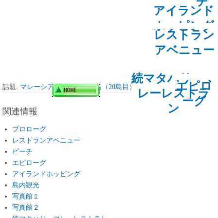
チ
アイランド
ホッピング
レストラン
アベニュー
続マタハリ・マ
エピロ
話題:
マレーシア ランカウイ島（20島目） Langkawi Island
レーレストラ
ーグ
ン
関連情報
プロローグ
レストランアベニュー
ビーチ
エピローグ
アイランドホッピング
島内観光
写真館１
写真館２