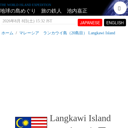
THE WORLD ISLAND EXPEDITION
地球の島めぐり 旅の鉄人 池内嘉正
2026年8月 8日(土) 15:32 JST
JAPANESE
ENGLISH
ホーム
マレーシア ランカウイ島（20島目） Langkawi Island
マレーシア ランカウイ島とは
2007年6月21日(木) 17:15 JST
投稿者:
tetujin60
表示回数 18,039
Langkawi Island