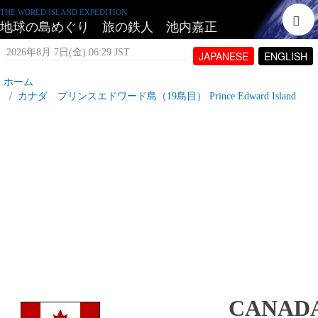
THE WORLD ISLAND EXPEDITION
地球の島めぐり 旅の鉄人 池内嘉正
2026年8月 7日(金) 06:29 JST
JAPANESE
ENGLISH
ホーム
カナダ プリンスエドワード島（19島目） Prince Edward Island
カナダ プリンスエドワードとは
2007年6月20日(水) 16:42 JST
投稿者:
tetujin60
表示回数 11,630
CANAD