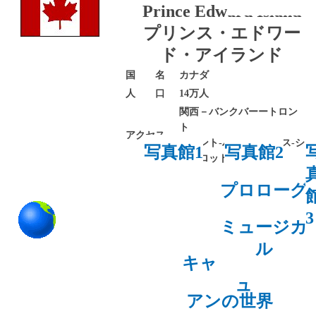
Prince Edward Island
プリンス・エドワー
ド・アイランド
国 名
カナダ
人 口
14万人
関西－バンクバーートロン
ト
アクセス
トロント-ハリフアックス-シ
写真館1
写真館2
ャーロットタウン
プロローグ
3
ミュージカ
ル
キャベンディシ
ュ
アンの世界