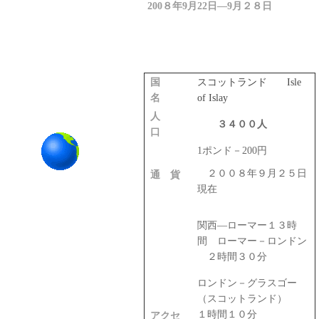
200８
年
9月
22
日―
9月２８日
国
スコットランド
Isle
名
of Islay
人
３４００人
口
1
ポンド－
200
円
２００８年９月２５日
通 貨
現在
関西―ローマー１３時
間 ローマー－ロンドン
２時間３０分
ロンドン－グラスゴー
（スコットランド）
１時間１０分
アクセ