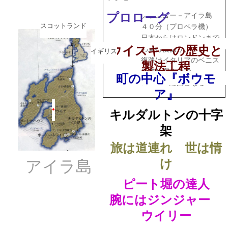
ス
プロローグ
グラスゴー－アイラ島
スコットランド
４０分（プロペラ機）
日本からはロンドンまで
ウイスキーの歴史と
の直行便あり、
イギリス
復路はイタリアのベニス
製法工程
に立ち寄るので
町の中心『ボウモ
ローマー経由となる
ア』
●
キルダルトンの十字
架
旅は道連れ 世は情
アイラ島
け
ピート堀の達人
腕にはジンジャー
ウイリー