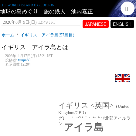
THE WORLD ISLAND EXPEDITION
地球の島めぐり 旅の鉄人 池内嘉正
2026年8月 9日(日) 13:49 JST
JAPANESE
ENGLISH
ホーム
イギリス アイラ島(57島目)
イギリス アイラ島とは
2008年11月17日(月) 15:21 JST
投稿者:
tetujin60
表示回数 12,204
イギリス
<
英国
>
（
United
Kingdom/GBR
）
グレートブリテンおよび北部アイルラ
ンド連合王国
アイラ島