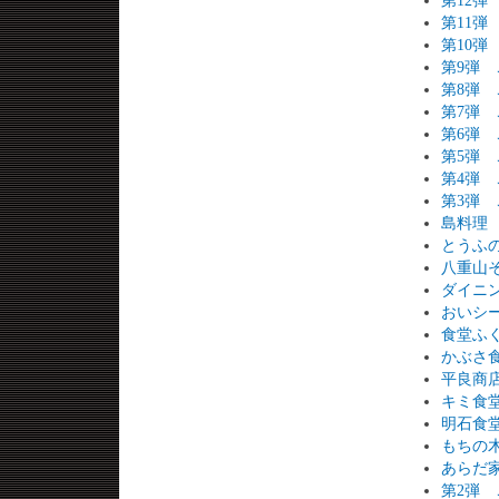
第12
第11
第10
第9弾
第8弾
第7弾
第6弾
第5弾
第4弾
第3弾
島料理
とうふ
八重山
ダイニ
おいシ
食堂ふ
かぶさ
平良商
キミ食
明石食
もちの
あらだ
第2弾