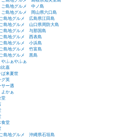
弾 ご島地グルメ 島根県知夫里島
弾 ご島地グルメ 中ノ島
弾 ご島地グルメ 岡山県六口島
 ご島地グルメ 広島県江田島
 ご島地グルメ 山口県周防大島
 ご島地グルメ 与那国島
 ご島地グルメ 西表島
 ご島地グルメ 小浜島
 ご島地グルメ 竹富島
 ご島地グルメ 黒島
 やふぁやふぁ
の比嘉
そば来夏世
ング英
ーサー遇
くよかぁ
食堂
店
堂
堂
木食堂
家
 ご島地グルメ 沖縄県石垣島