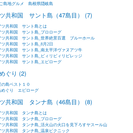
 ご島地グルメ 島根県隠岐島
ツ共和国 サント島（47島目） (7)
アツ共和国 サント島とは
アツ共和国 サント島_プロローグ
アツ共和国 サント島_世界絶景百選 ブルーホール
ツ共和国 サント島_8月2日
アツ共和国 サント島_南太平洋ヴァヌアツ牛
アツ共和国 サント島_ビィリビィリビレッジ
アツ共和国 サント島_エピローグ
ぐり (2)
景の島ベスト１０
島めぐり エピローグ
ツ共和国 タンナ島（46島目） (8)
アツ共和国 タンナ島とは
アツ共和国 タンナ島_プロローグ
アツ共和国 タンナ島_活火山の火口を見下ろすヤスール山
アツ共和国 タンナ島_温泉ピクニック