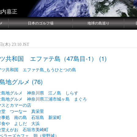
池内嘉正
メ
日本のゴルフ場
地球の島巡り
(木) 23:10 JST
ツ共和国 エファテ島（47島目-1） (1)
アツ共和国 エファテ島_もうひとつの島
地グルメ (76)
弾ご島地グルメ 神奈川県 江ノ島 しらす
弾ご島地グルメ 神奈川県三浦市城ヶ島 まぐろ
ヤスとカマーの店
食堂 つーなー 真栄里
食事処 南の島 石垣島 新栄町
洋食や よしだ 大浜
食堂えがお 石垣市美崎町
ラベラーズカフェ 朔（登野城）