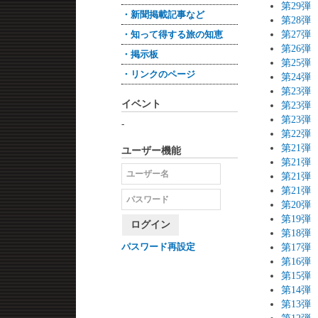
第29
・新聞掲載記事など
第28
第27
・知って得する旅の知恵
第26
・掲示板
第25
・リンクのページ
第24
第23
イベント
第23
第23
-
第22
ユーザー機能
第21
第21
第21
第21
第20
第19
ログイン
第18
パスワード再設定
第17
第16
第15
第14
第13