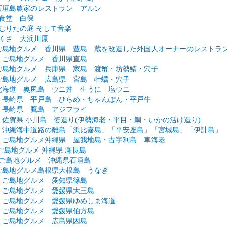
石垣島農家のレストラン アルン
保食堂 白保
むりたの庭 そして音楽
ちくさ 大浜川原
弾ご島地グルメ 香川県 豊島 蔵を改造した外国人オーナーのレストラ
島 ご島地グルメ 香川県直島
弾ご島地グルメ 兵庫県 家島 渡蟹・坊勢鯖・穴子
弾ご島地グルメ 広島県 宮島 牡蠣・穴子
弾北海道 奥尻島 ウニ丼 生うに 塩ウニ
弾 長崎県 平戸島 ひらめ・ちゃんぽん・平戸牛
弾 長崎県 鷹島 アジフライ
 佐賀県 小川島 姿造り(伊勢海老・平目・鯛・いかの活け造り)
弾 沖縄海中道路の離島「浜比嘉島」「平安座島」「宮城島」「伊計島」
弾 ご島地グルメ沖縄県 屋我地島・古宇利島 車海老
 ご島地グルメ 沖縄県 瀬長島
 ご島地グルメ 沖縄県石垣島
弾ご島地グルメ島根県大根島 うなぎ
弾 ご島地グルメ 愛知県篠島
弾 ご島地グルメ 愛媛県大三島
弾 ご島地グルメ 愛媛県ゆめしま海道
弾 ご島地グルメ 愛媛県伯方島
弾 ご島地グルメ 広島県因島