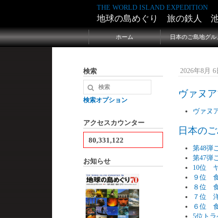
THE WORLD ISLAND EXPEDITION
地球の島めぐり 旅の鉄人 
ホーム
日本のご島地グル
検索
2026年8月 6日
ヴァヌア
検索オプション
ヴァヌ
アクセスカウンター
日本のご島
80,331,122
第48
第47
お知らせ
10位 
９位 
８位 
７位 
６位 
5位ト