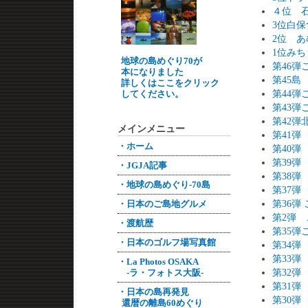
４位 
3位白
2位 あ
1位み
地球の島めぐり70が
第46
本になりました
第45
詳しくはここをクリック
してください。
第44
第43
第42
メインメニュー
第41
・ホーム
第40
第39弾
・JGJA記事
第38
・地球の島めぐり-70島
第37
第36弾
・日本のご島地グルメ
第2弾
・渡航歴
第35
・日本のゴルフ場写真館
第34
第33
・La Photos OSAKA
第32
-ラ・フォトス大阪-
第31
・日本の島再発見
第30
還暦の離島60めぐり